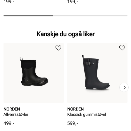
Pris
Pris
199,-
199,-
Kanskje du også liker
NORDEN
NORDEN
Allværsstøvler
Klassisk gummistøvel
Pris
Pris
499,-
599,-