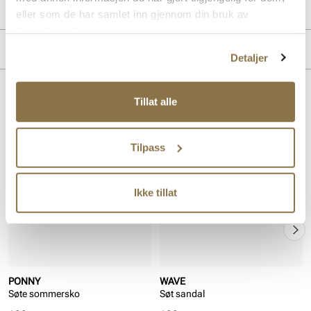
Produktdetaljer
eller som de har samlet inn gjennom din bruk av
tjenestene deres.
Overdel:
Syntetisk
Merke
For:
Syntet
Detaljer
Lignende produkter
Tillat alle
Tilpass
Ikke tillat
PONNY
WAVE
Søte sommersko
Søt sandal