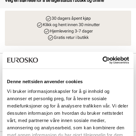
Velg en størrelse for å se lagerstatus i butikk og online
30 dagers åpent kjøp
Klikk og hent innen 30 minutter
Hjemlevering 3-7 dager
Gratis retur i butikk
Beskrivelse
BIRKENSTOCK Arizona EVA Kids Narrow er en lett og vannfast
sandal laget av høykvalitets EVA-materiale. Den syntetiske overdelen
Denne nettsiden anvender cookies
og fôret gir hudvennlig komfort, mens den elastiske sålen sikrer god
Vi bruker informasjonskapsler for å gi innhold og
fleksibilitet. Perfekt for barn som trenger slitesterke, luktfrie og
komfortable sandaler til lek og hverdag.
annonser et personlig preg, for å levere sosiale
mediefunksjoner og for å analysere trafikken vår. Vi deler
dessuten informasjon om hvordan du bruker nettstedet
Art. nr
72433403
vårt, med partnerne våre innen sosiale medier,
Lev. art. nr
1024566
annonsering og analysearbeid, som kan kombinere den
med annen informasjon du har gjort tilgjengelig for dem,