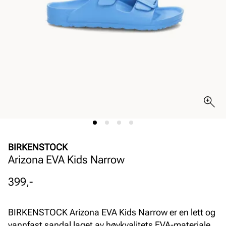
BIRKENSTOCK
Arizona EVA Kids Narrow
Pris
399,-
BIRKENSTOCK Arizona EVA Kids Narrow er en lett og
vannfast sandal laget av høykvalitets EVA-materiale.