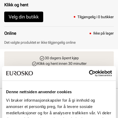
Klikk og hent
Velg din butikk
Tilgjengelig i 0 butikker
Online
Ikke på lager
Det valgte produktet er ikke tilgjengelig online
30 dagers åpent kjøp
Klikk og hent innen 30 minutter
Hjemlevering 3-7 dager
Gratis retur i butikk
Denne nettsiden anvender cookies
Beskrivelse
Vi bruker informasjonskapsler for å gi innhold og
annonser et personlig preg, for å levere sosiale
BIRKENSTOCK Arizona EVA Kids Narrow er en lett og vannfast
sandal laget av høykvalitets EVA-materiale. Den syntetiske overdelen
mediefunksjoner og for å analysere trafikken vår. Vi deler
og fôret gir hudvennlig komfort, mens den elastiske sålen sikrer god