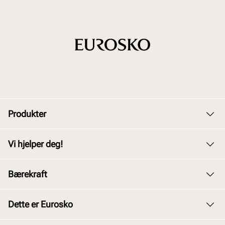
Produkter
Dame
Vi hjelper deg!
Herre
Kundeservice
Bærekraft
Barn
Bytte og retur
Junior
Vårt arbeid
Dette er Eurosko
Kjøpsbetingelser
Tilbehør
Våre policyer