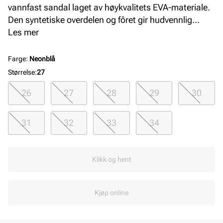
vannfast sandal laget av høykvalitets EVA-materiale.
Den syntetiske overdelen og fôret gir hudvennlig
komfort, mens den elastiske sålen sikrer god
Les mer
fleksibilitet. Perfekt for barn som trenger slitesterke,
luktfrie og komfortable sandaler til lek og hverdag.
Farge
:
Neonblå
Størrelse
:
27
26
27
28
29
30
31
32
33
34
Klikk og hent
Kjøp online