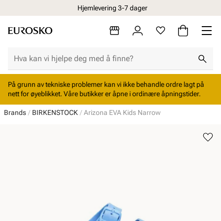
Hjemlevering 3-7 dager
På grunn av tekniske problemer kan vi ikke behandle ordre lagt på
nett for øyeblikket. Våre butikker er åpne i ordinære åpningstider.
Brands
BIRKENSTOCK
Arizona EVA Kids Narrow