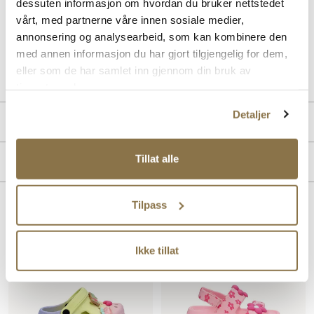
dessuten informasjon om hvordan du bruker nettstedet
fleksibilitet. Perfekt for barn som trenger slitesterke, luktfrie og
vårt, med partnerne våre innen sosiale medier,
komfortable sandaler til lek og hverdag.
annonsering og analysearbeid, som kan kombinere den
med annen informasjon du har gjort tilgjengelig for dem,
Art. nr
72433403
eller som de har samlet inn gjennom din bruk av
Lev. art. nr
1024566
tjenestene deres.
Detaljer
Produktdetaljer
Overdel:
Syntetisk
Tillat alle
Merke
For:
Syntet
Tilpass
Lignende produkter
Ikke tillat