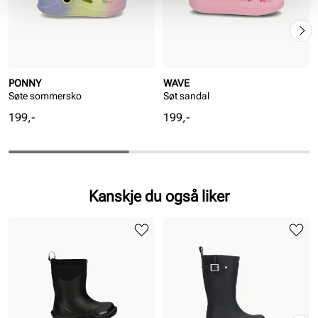
PONNY
WAVE
Søte sommersko
Søt sandal
Pris
Pris
199,-
199,-
Kanskje du også liker