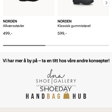
NORDEN
NORDEN
Allværsstøvler
Klassisk gummistøvel
Pris
Pris
499,-
599,-
Vi har mer å by på – ta en titt hos våre andre konsepter!