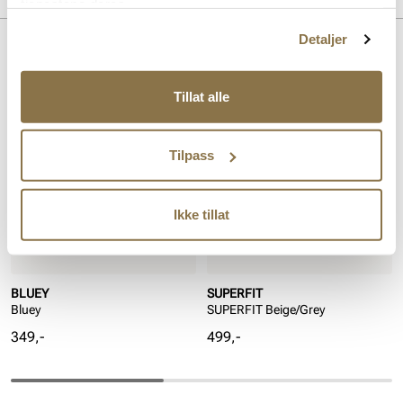
tjenestene deres.
Overdel:
Textil
Detaljer
For:
Textil
Lignende produkter
Tillat alle
Tilpass
Ikke tillat
BLUEY
SUPERFIT
Bluey
SUPERFIT Beige/Grey
Pris
Pris
349,-
499,-