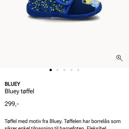
BLUEY
Bluey tøffel
Pris
299,-
Tøffel med motiv fra Bluey. Tøffelen har borrelås som
sikrer enkel tilpasning til barnefoten. Fleksibel