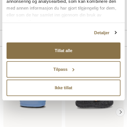
annonsering og analysearbeid, som kan kombinere den
med annen informasjon du har gjort tilgjengelig for dem,
Art. nr
88457001
eller som de har samlet inn gjennom din bruk av
Lev. art. nr
25H4302
tjenestene deres.
Detaljer
Produktdetaljer
Tillat alle
Overdel:
Textil
For:
Textil
Lignende produkter
Tilpass
Ikke tillat