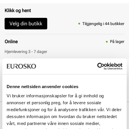
Klikk og hent
Velg din butikk
Tilgjengelig i 44 butikker
Online
På lager
Hjemlevering 3 - 7 dager
30 dagers åpent kjøp
Klikk og hent innen 30 minutter
Hjemlevering 3-7 dager
Denne nettsiden anvender cookies
Gratis retur i butikk
Vi bruker informasjonskapsler for å gi innhold og
annonser et personlig preg, for å levere sosiale
mediefunksjoner og for å analysere trafikken vår. Vi deler
Beskrivelse
dessuten informasjon om hvordan du bruker nettstedet
Tøffel med motiv fra Bluey. Tøffelen har borrelås som sikrer enkel
vårt, med partnerne våre innen sosiale medier,
tilpasning til barnefoten. Fleksibel gummisåle som gir godt grep.