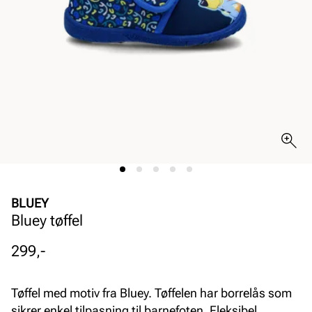
BLUEY
Bluey tøffel
Pris
299,-
Tøffel med motiv fra Bluey. Tøffelen har borrelås som
sikrer enkel tilpasning til barnefoten. Fleksibel