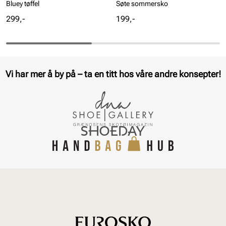
Bluey tøffel
Søte sommersko
Pris
Pris
299,-
199,-
Vi har mer å by på – ta en titt hos våre andre konsepter!