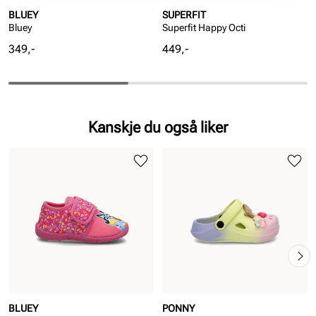
BLUEY
SUPERFIT
Bluey
Superfit Happy Octi
Pris
Pris
349,-
449,-
Kanskje du også liker
BLUEY
PONNY