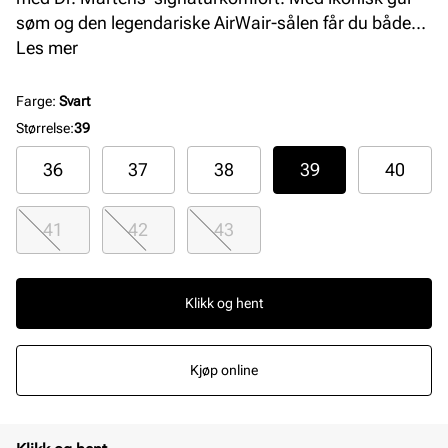
søm og den legendariske AirWair-sålen får du både
stil og komfort som varer i årevis. Perfekt for deg som
Les mer
vil ha en sko som tåler alt – og ser bedre ut med tiden.
Farge
:
Svart
Størrelse
:
39
36
37
38
39
40
41
42
43
Klikk og hent
Kjøp online