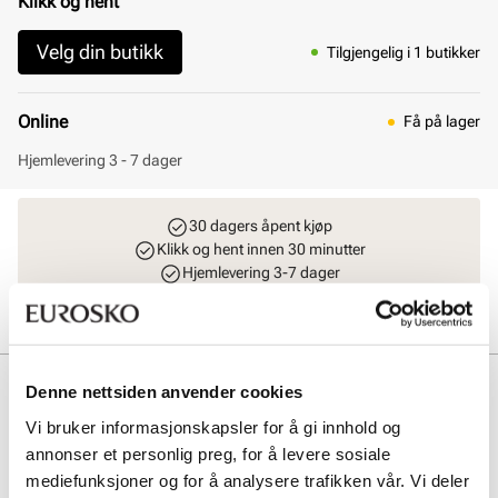
Klikk og hent
Velg din butikk
Tilgjengelig i 1 butikker
Online
Få på lager
Hjemlevering 3 - 7 dager
30 dagers åpent kjøp
Klikk og hent innen 30 minutter
Hjemlevering 3-7 dager
Gratis retur i butikk
Beskrivelse
Denne nettsiden anvender cookies
Vi bruker informasjonskapsler for å gi innhold og
Denne 3-hulls Oxford-skoen kombinerer robust skinn med Dr.
Martens’ signaturkomfort. Med ikonisk gul søm og den legendariske
annonser et personlig preg, for å levere sosiale
AirWair-sålen får du både stil og komfort som varer i årevis. Perfekt
mediefunksjoner og for å analysere trafikken vår. Vi deler
for deg som vil ha en sko som tåler alt – og ser bedre ut med tiden.