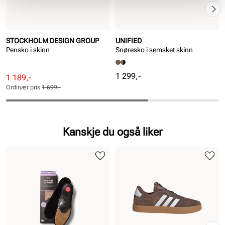
STOCKHOLM DESIGN GROUP
UNIFIED
Pensko i skinn
Snøresko i semsket skinn
Pris
1 299,-
Rabattert
Ordinær
1 189,-
pris
pris
Ordinær pris
1 699,-
Pris
Pris
Kanskje du også liker