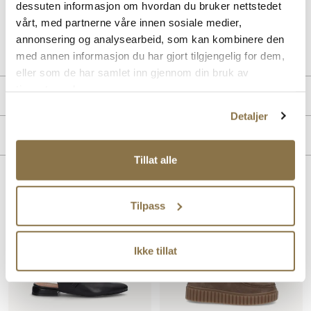
dessuten informasjon om hvordan du bruker nettstedet
vårt, med partnerne våre innen sosiale medier,
Art. nr
32192414
annonsering og analysearbeid, som kan kombinere den
Lev. art. nr
24256001
med annen informasjon du har gjort tilgjengelig for dem,
eller som de har samlet inn gjennom din bruk av
tjenestene deres.
Produktdetaljer
Detaljer
Overdel:
Skinn
Merke
For:
Skinn
Såle:
Gummi
Tillat alle
Lignende produkter
Tilpass
SALG
Ikke tillat