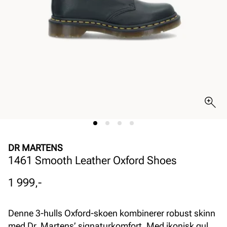
DR MARTENS
1461 Smooth Leather Oxford Shoes
Pris
1 999,-
Denne 3-hulls Oxford-skoen kombinerer robust skinn
med Dr. Martens’ signaturkomfort. Med ikonisk gul