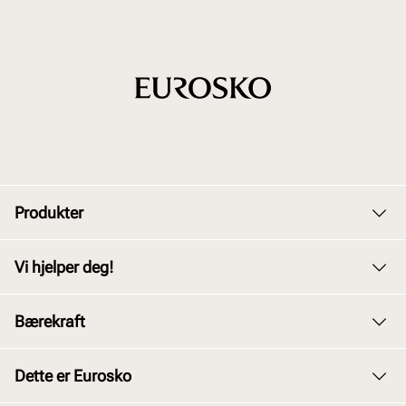
Produkter
Dame
Vi hjelper deg!
Herre
Kundeservice
Bærekraft
Barn
Bytte og retur
Junior
Vårt arbeid
Dette er Eurosko
Kjøpsbetingelser
Tilbehør
Våre policyer