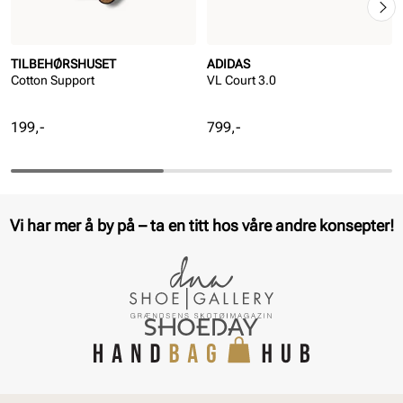
TILBEHØRSHUSET
ADIDAS
Cotton Support
VL Court 3.0
Pris
Pris
199,-
799,-
Vi har mer å by på – ta en titt hos våre andre konsepter!