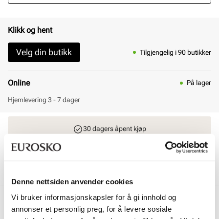
Klikk og hent
Velg din butikk
Tilgjengelig i 90 butikker
Online
På lager
Hjemlevering 3 - 7 dager
30 dagers åpent kjøp
Klikk og hent innen 30 minutter
Hjemlevering 3-7 dager
Gratis retur i butikk
Denne nettsiden anvender cookies
Vi bruker informasjonskapsler for å gi innhold og
Beskrivelse
annonser et personlig preg, for å levere sosiale