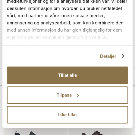
Byway fra Ecco kombinerer slitesterkt nubukskinn med en
mediefunksjoner og for å analysere trafikken vår. Vi deler
støtdempende såle for optimal komfort. Denne herreskoen i tekstilfor
dessuten informasjon om hvordan du bruker nettstedet
passer perfekt til fritid, og gir en avslappet, men stilfull følelse
vårt, med partnerne våre innen sosiale medier,
gjennom hele dagen.
annonsering og analysearbeid, som kan kombinere den
med annen informasjon du har gjort tilgjengelig for dem,
Art. nr
02253404
eller som de har samlet inn gjennom din bruk av
Lev. art. nr
501664
tjenestene deres.
Detaljer
Produktdetaljer
Overdel:
Nubuk skinn
Tillat alle
Merke
For:
Textil
Såle:
Støtdempende
Tilpass
Lignende produkter
Ikke tillat