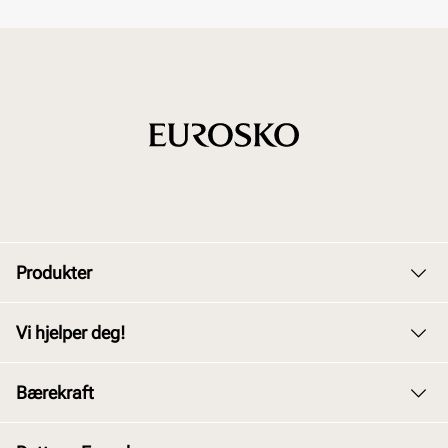
Produkter
Dame
Vi hjelper deg!
Herre
Kundeservice
Bærekraft
Barn
Bytte og retur
Junior
Vårt arbeid