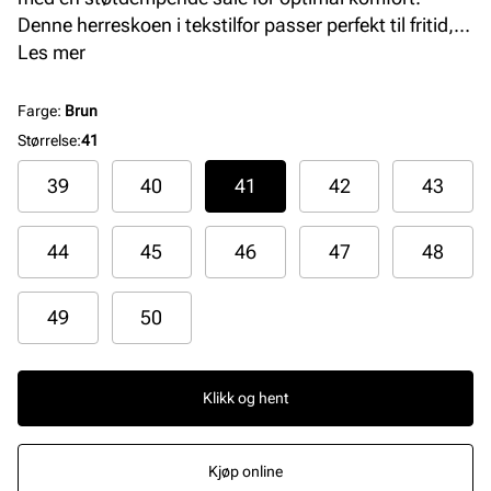
Denne herreskoen i tekstilfor passer perfekt til fritid,
og gir en avslappet, men stilfull følelse gjennom hele
Les mer
dagen.
Farge
:
Brun
Størrelse
:
41
39
40
41
42
43
44
45
46
47
48
49
50
Klikk og hent
Kjøp online