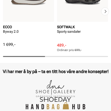
ECCO
SOFTWALK
Byway 2.0
Sporty sandaler
Pris
1 699,-
Rabattert
Ordinær
489,-
pris
pris
Ordinær pris
699,-
Pris
Pris
Vi har mer å by på – ta en titt hos våre andre konsepter!