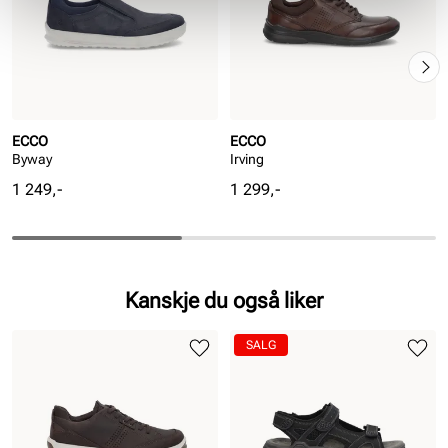
ECCO
ECCO
Byway
Irving
Pris
Pris
1 249,-
1 299,-
Kanskje du også liker
SALG