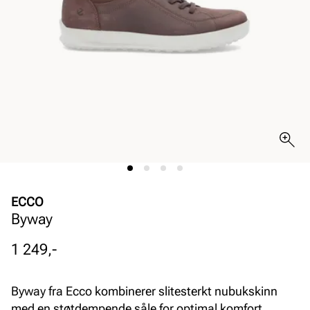
ECCO
Byway
Pris
1 249,-
Byway fra Ecco kombinerer slitesterkt nubukskinn
med en støtdempende såle for optimal komfort.