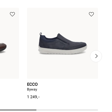
ECCO
RI
Byway
Van
Pris
Pri
1 249,-
1 1