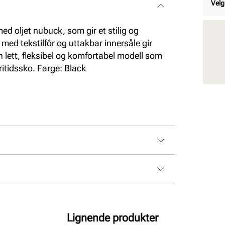
Velg
d oljet nubuck, som gir et stilig og
med tekstilfôr og uttakbar innersåle gir
 lett, fleksibel og komfortabel modell som
ritidssko. Farge: Black
kinn
tdempende
Lignende produkter