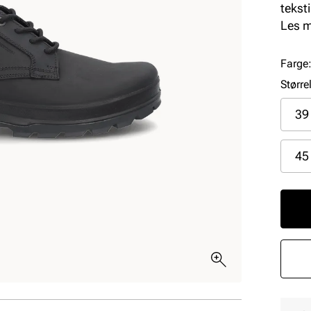
tekst
Dette
Les 
passe
Farge
Større
39
45