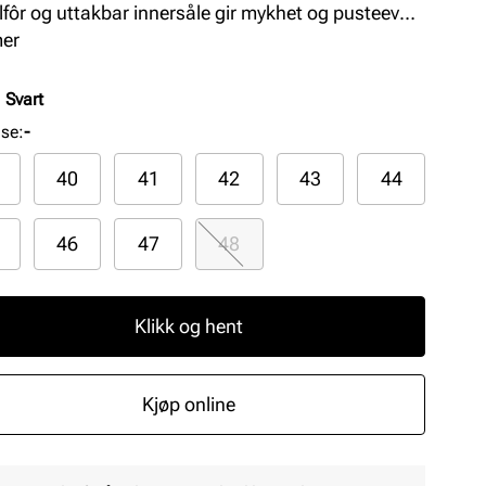
ilfôr og uttakbar innersåle gir mykhet og pusteevne.
 er en lett, fleksibel og komfortabel modell som
mer
r perfekt som arbeids- og fritidssko. Farge: Black
:
Svart
lse
:
-
40
41
42
43
44
46
47
48
Klikk og hent
Kjøp online