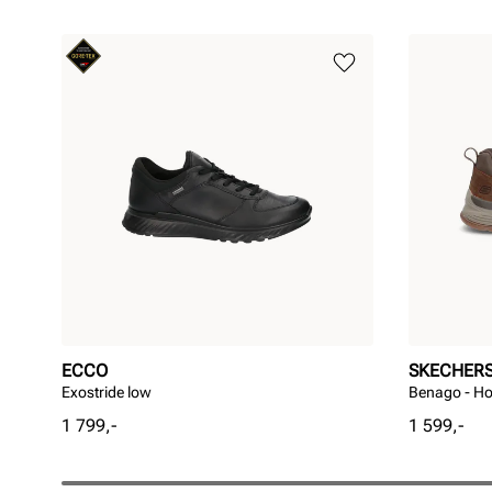
ECCO
SKECHER
Exostride low
Benago - H
Pris
Pris
1 799,-
1 599,-