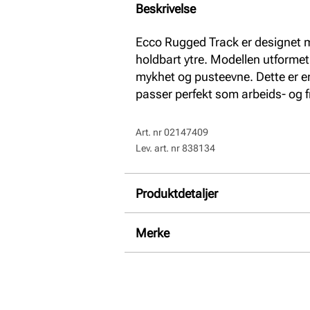
Beskrivelse
Ecco Rugged Track er designet me
holdbart ytre. Modellen utformet 
mykhet og pusteevne. Dette er en
passer perfekt som arbeids- og f
Art. nr
02147409
Lev. art. nr
838134
Produktdetaljer
Overdel:
Fettet skinn, Nubuk s
Merke
For:
Textil
Såle:
Godt grep, Gummi, Stø
Membran:
Vanntett