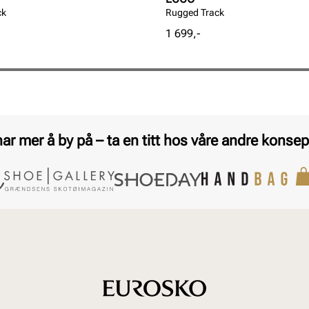
ck
Rugged Track
Pris
1 699,-
har mer å by på – ta en titt hos våre andre konsep