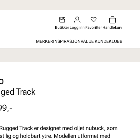
Butikker
Logg inn
Favoritter
Handlekurv
MERKER
INSPIRASJON
VALUE KUNDEKLUBB
O
ged Track
99,-
Rugged Track er designet med oljet nubuck, som
stilig og holdbart ytre. Modellen utformet med