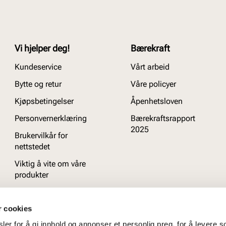
Vi hjelper deg!
Bærekraft
Kundeservice
Vårt arbeid
Bytte og retur
Våre policyer
Kjøpsbetingelser
Åpenhetsloven
Personvernerklæring
Bærekraftsrapport
2025
Brukervilkår for
nettstedet
Viktig å vite om våre
produkter
Ofte stilte spørsmål
r cookies
er for å gi innhold og annonser et personlig preg, for å levere s