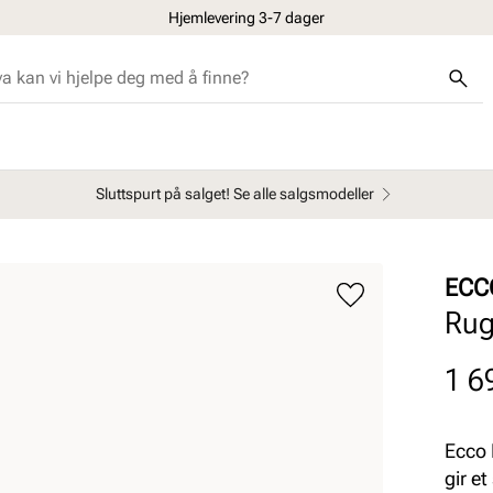
Hjemlevering 3-7 dager
Sluttspurt på salget! Se alle salgsmodeller
ECC
Rug
Pris
1 6
Ecco 
gir et 