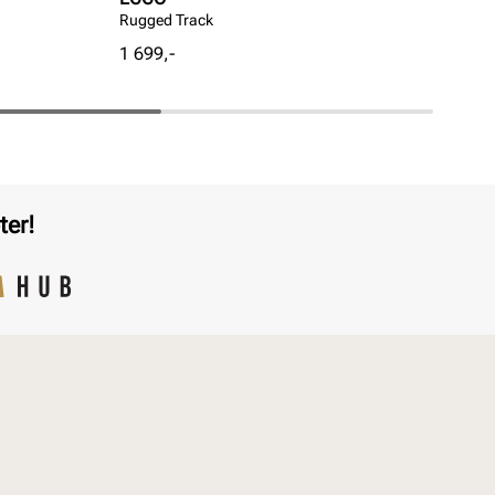
Rugged Track
Kee
Pris
Pri
1 699,-
99,
ter!