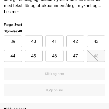
med tekstilfôr og uttakbar innersåle gir mykhet og
pusteevne. Dette er en lett, fleksibel og komfortabel
Les mer
modell som passer perfekt som arbeids- og fritidssko.
Farge: Black
Farge
:
Svart
Størrelse
:
48
39
40
41
42
43
44
45
46
47
48
Klikk og hent
Kjøp online