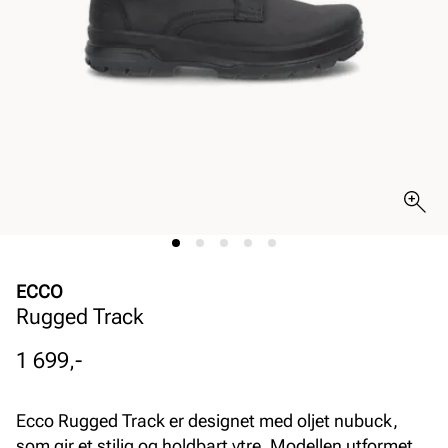
ECCO
Rugged Track
Pris
1 699,-
Ecco Rugged Track er designet med oljet nubuck,
som gir et stilig og holdbart ytre. Modellen utformet