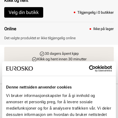
Klikk og hent
Velg din butikk
Tilgjengelig i 0 butikker
Online
Ikke på lager
Det valgte produktet er ikke tilgjengelig online
30 dagers åpent kjøp
Klikk og hent innen 30 minutter
Hjemlevering 3-7 dager
Gratis retur i butikk
Denne nettsiden anvender cookies
Beskrivelse
Vi bruker informasjonskapsler for å gi innhold og
annonser et personlig preg, for å levere sosiale
Ecco Rugged Track er designet med oljet nubuck, som gir et stilig og
holdbart ytre. Modellen utformet med tekstilfôr og uttakbar innersåle
mediefunksjoner og for å analysere trafikken vår. Vi deler
gir mykhet og pusteevne. Dette er en lett, fleksibel og komfortabel
dessuten informasjon om hvordan du bruker nettstedet
modell som passer perfekt som arbeids- og fritidssko. Farge: Black