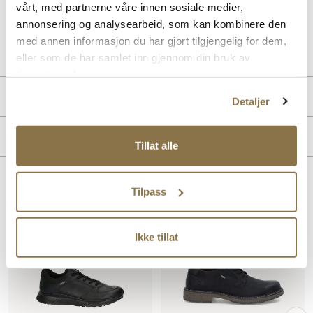
vårt, med partnerne våre innen sosiale medier,
annonsering og analysearbeid, som kan kombinere den
Art. nr
02147409
med annen informasjon du har gjort tilgjengelig for dem,
Lev. art. nr
838134
eller som de har samlet inn gjennom din bruk av
tjenestene deres.
Produktdetaljer
Detaljer
Overdel:
Fettet skinn, Nubuk skinn
Merke
For:
Textil
Tillat alle
Såle:
Godt grep, Gummi, Støtdempende
Membran:
Vanntett
Lignende produkter
Tilpass
Ikke tillat