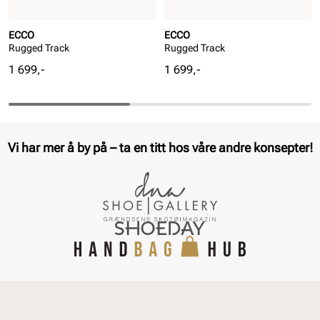
ECCO
ECCO
Rugged Track
Rugged Track
Pris
Pris
1 699,-
1 699,-
Vi har mer å by på – ta en titt hos våre andre konsepter!