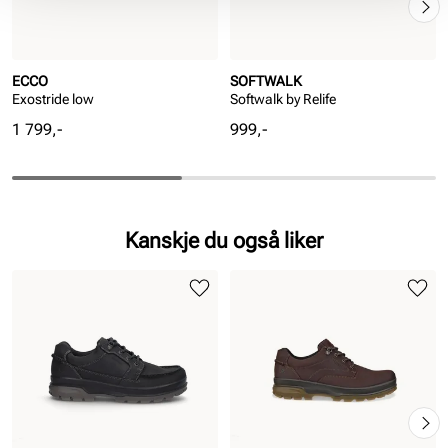
ECCO
SOFTWALK
Exostride low
Softwalk by Relife
Pris
Pris
1 799,-
999,-
Kanskje du også liker