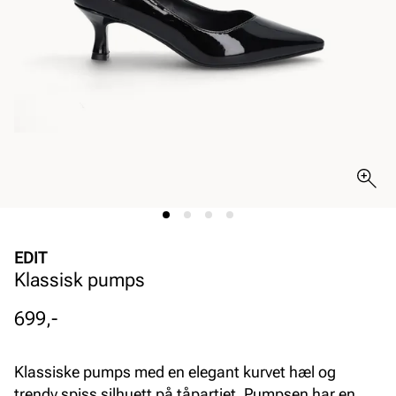
EDIT
Klassisk pumps
Pris
699,-
Klassiske pumps med en elegant kurvet hæl og
trendy spiss silhuett på tåpartiet. Pumpsen har en