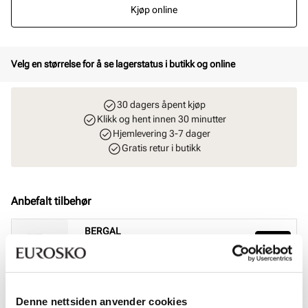
Kjøp online
Velg en størrelse for å se lagerstatus i butikk og online
30 dagers åpent kjøp
Klikk og hent innen 30 minutter
Hjemlevering 3-7 dager
Gratis retur i butikk
Anbefalt tilbehør
BERGAL
Magic Step halvsåle
Pris
99,-
BERGAL
Denne nettsiden anvender cookies
Fresh & Silk fotspray