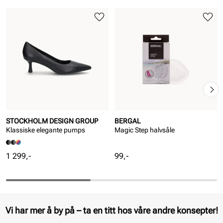
STOCKHOLM DESIGN GROUP
BERGAL
Klassiske elegante pumps
Magic Step halvsåle
Pris
Pris
1 299,-
99,-
Vi har mer å by på – ta en titt hos våre andre konsepter!