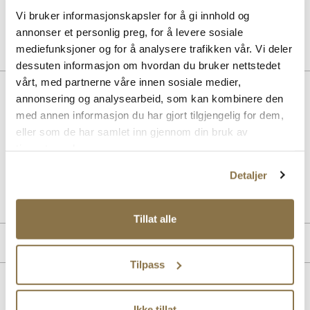
Pris
99,-
Vi bruker informasjonskapsler for å gi innhold og
annonser et personlig preg, for å levere sosiale
mediefunksjoner og for å analysere trafikken vår. Vi deler
dessuten informasjon om hvordan du bruker nettstedet
vårt, med partnerne våre innen sosiale medier,
Beskrivelse
annonsering og analysearbeid, som kan kombinere den
med annen informasjon du har gjort tilgjengelig for dem,
Klassiske pumps med en elegant kurvet hæl og trendy spiss silhuett
eller som de har samlet inn gjennom din bruk av
på tåpartiet. Pumpsen har en behagelig og myk innersåle, og en
komfortabel hælhøyde.
tjenestene deres.
Detaljer
Art. nr
36157030
Lev. art. nr
25H1631
Tillat alle
Produktdetaljer
Tilpass
Overdel:
Syntetisk
For:
Syntet
Lignende produkter
Såle:
Gummi
Ikke tillat