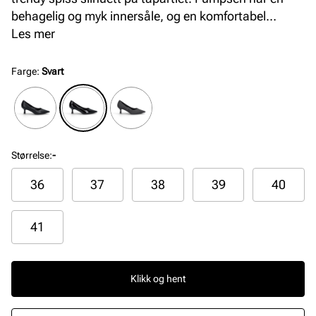
behagelig og myk innersåle, og en komfortabel
hælhøyde.
Les mer
Farge
:
Svart
Størrelse
:
-
36
37
38
39
40
41
Klikk og hent