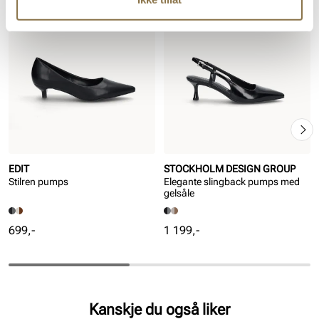
EDIT
STOCKHOLM DESIGN GROUP
Stilren pumps
Elegante slingback pumps med
gelsåle
Pris
Pris
699,-
1 199,-
Kanskje du også liker