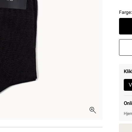
Farge
Klik
V
Onl
Hjem