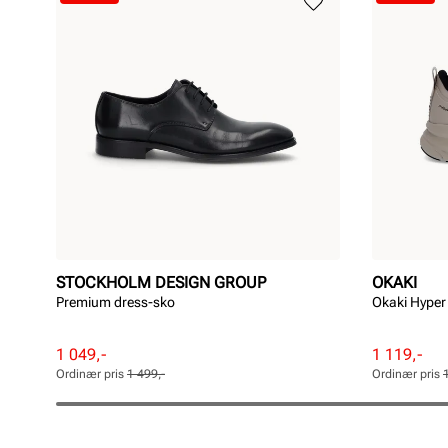
STOCKHOLM DESIGN GROUP
OKAKI
Premium dress-sko
Okaki Hyper
Rabattert
Ordinær
Rabattert
Ordinær
1 049,-
1 119,-
pris
pris
pris
pris
Ordinær pris
1 499,-
Ordinær pris
Pris
Pris
Pris
Pris