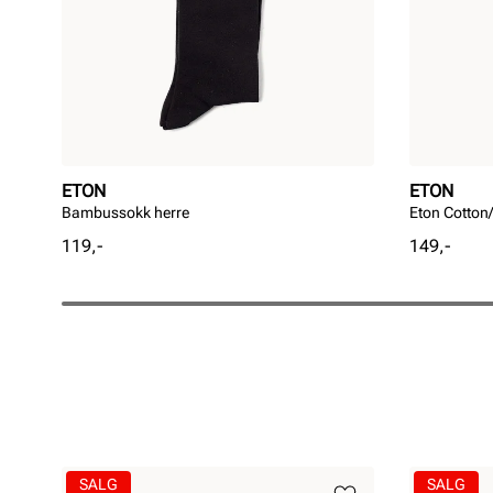
ETON
ETON
Bambussokk herre
Eton Cotton
Pris
Pris
119,-
149,-
SALG
SALG