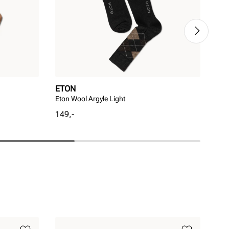
ETON
ET
Eton Wool Argyle Light
Eto
Pris
Pri
149,-
149