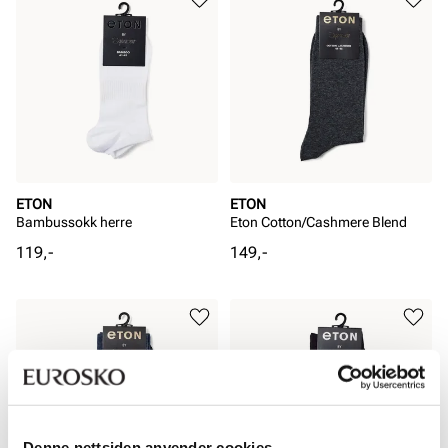
ETON
ETON
Bambussokk herre
Eton Cotton/Cashmere Blend
Pris
Pris
119,-
149,-
Denne nettsiden anvender cookies