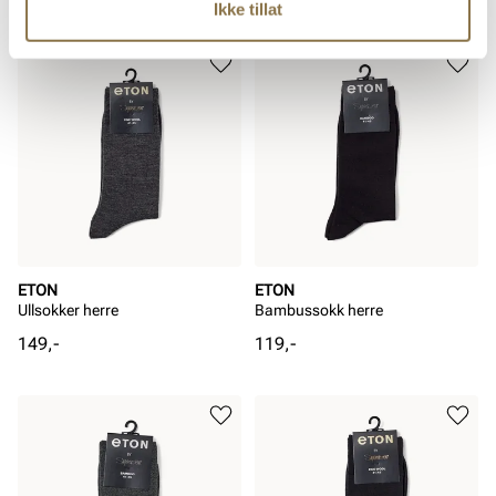
Ikke tillat
ETON
ETON
Ullsokker herre
Bambussokk herre
Pris
Pris
149,-
119,-