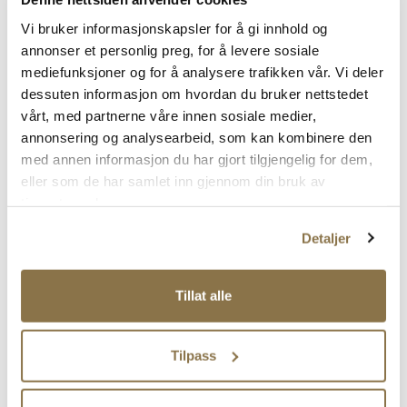
Vi bruker informasjonskapsler for å gi innhold og
annonser et personlig preg, for å levere sosiale
ETON
ETON
mediefunksjoner og for å analysere trafikken vår. Vi deler
Eton Cotton/Cashmere Blend
Bambus herresokk
dessuten informasjon om hvordan du bruker nettstedet
Pris
Pris
149,-
119,-
vårt, med partnerne våre innen sosiale medier,
annonsering og analysearbeid, som kan kombinere den
med annen informasjon du har gjort tilgjengelig for dem,
eller som de har samlet inn gjennom din bruk av
tjenestene deres.
Detaljer
Tillat alle
Tilpass
ETON
ETON
Bambussokk herre
Bambussokk herre
Pris
Pris
119,-
119,-