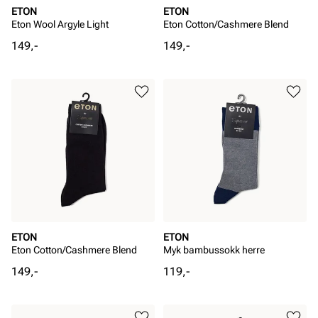
ETON
ETON
Eton Wool Argyle Light
Eton Cotton/Cashmere Blend
Pris
Pris
149,-
149,-
ETON
ETON
Eton Cotton/Cashmere Blend
Myk bambussokk herre
Pris
Pris
149,-
119,-