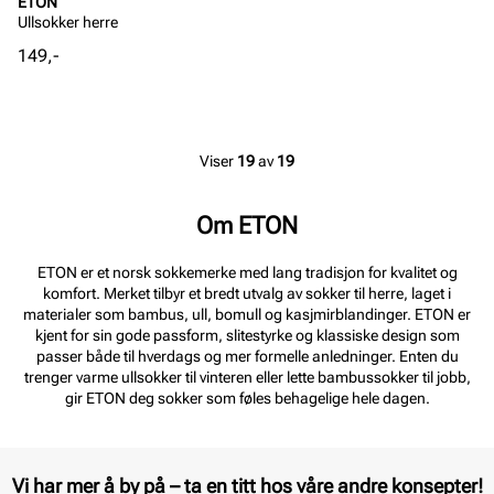
ETON
Ullsokker herre
Pris
149,-
Viser
19
av
19
Om ETON
ETON er et norsk sokkemerke med lang tradisjon for kvalitet og
komfort. Merket tilbyr et bredt utvalg av sokker til herre, laget i
materialer som bambus, ull, bomull og kasjmirblandinger. ETON er
kjent for sin gode passform, slitestyrke og klassiske design som
passer både til hverdags og mer formelle anledninger. Enten du
trenger varme ullsokker til vinteren eller lette bambussokker til jobb,
gir ETON deg sokker som føles behagelige hele dagen.
Vi har mer å by på – ta en titt hos våre andre konsepter!