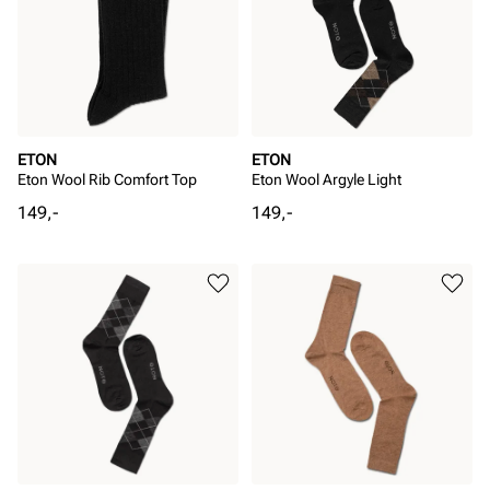
ETON
ETON
Eton Wool Rib Comfort Top
Eton Wool Argyle Light
Pris
Pris
149,-
149,-