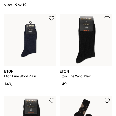
Viser
19
av
19
ETON
ETON
Eton Fine Wool Plain
Eton Fine Wool Plain
Pris
Pris
149,-
149,-