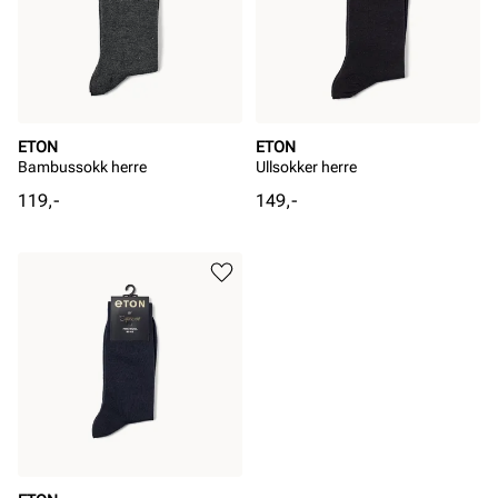
ETON
ETON
Bambussokk herre
Ullsokker herre
Pris
Pris
119,-
149,-