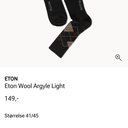
ETON
Eton Wool Argyle Light
Pris
149,-
Størrelse 41/45