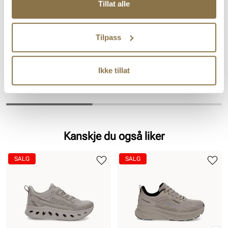
Tillat alle
Tilpass
ETON
ETON
Eton Wool Argyle Light
Eton Cotton/Cashmere Blend
Ikke tillat
Pris
Pris
149,-
149,-
Kanskje du også liker
SALG
SALG