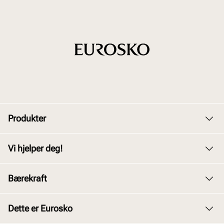
Produkter
Dame
Vi hjelper deg!
Herre
Kundeservice
Bærekraft
Barn
Bytte og retur
Junior
Vårt arbeid
Dette er Eurosko
Kjøpsbetingelser
Tilbehør
Våre policyer