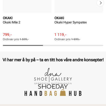
OKAKI
OKAKI
Okaki Mile 2
Okaki Hyper Sympatex
Rabattert
Ordinær
Rabattert
Ordinær
799,-
1 119,-
pris
pris
pris
pris
Ordinær pris
1 599,-
Ordinær pris
1 599,-
Pris
Pris
Pris
Pris
Vi har mer å by på – ta en titt hos våre andre konsepter!