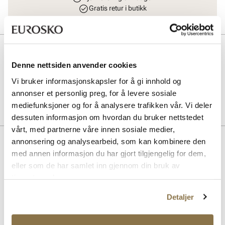
Gratis retur i butikk
Beskrivelse
Denne nettsiden anvender cookies
Størrelse 41/45
Vi bruker informasjonskapsler for å gi innhold og
annonser et personlig preg, for å levere sosiale
Art. nr
93647405
mediefunksjoner og for å analysere trafikken vår. Vi deler
Lev. art. nr
116254
dessuten informasjon om hvordan du bruker nettstedet
vårt, med partnerne våre innen sosiale medier,
annonsering og analysearbeid, som kan kombinere den
Lignende produkter
med annen informasjon du har gjort tilgjengelig for dem,
eller som de har samlet inn gjennom din bruk av
tjenestene deres.
Detaljer