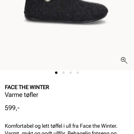
FACE THE WINTER
Varme tøfler
Pris
599,-
Komfortabel og lett tøffel i ull fra Face the Winter.
Varmt, mykt og godt ullfòr. Behagelig fotseng og