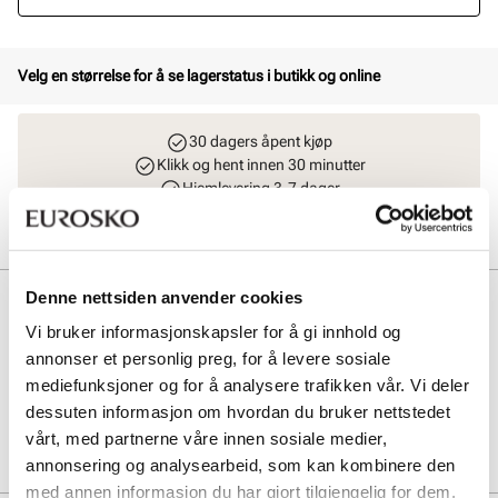
Velg en størrelse for å se lagerstatus i butikk og online
30 dagers åpent kjøp
Klikk og hent innen 30 minutter
Hjemlevering 3-7 dager
Gratis retur i butikk
Denne nettsiden anvender cookies
Beskrivelse
Vi bruker informasjonskapsler for å gi innhold og
Komfortabel og lett tøffel i ull fra Face the Winter. Varmt, mykt og
annonser et personlig preg, for å levere sosiale
godt ullfòr. Behagelig fotseng og fleksibel gummisåle.
mediefunksjoner og for å analysere trafikken vår. Vi deler
dessuten informasjon om hvordan du bruker nettstedet
Art. nr
27827002
vårt, med partnerne våre innen sosiale medier,
Lev. art. nr
22H4471
annonsering og analysearbeid, som kan kombinere den
med annen informasjon du har gjort tilgjengelig for dem,