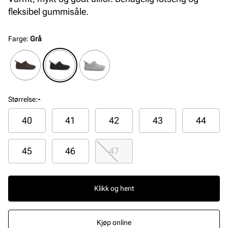
fleksibel gummisåle.
Farge
:
Grå
Størrelse
:
-
40
41
42
43
44
45
46
47
Klikk og hent
Kjøp online