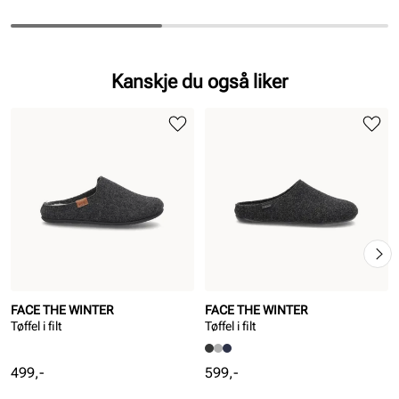
Kanskje du også liker
FACE THE WINTER
FACE THE WINTER
Tøffel i filt
Tøffel i filt
Pris
Pris
499,-
599,-