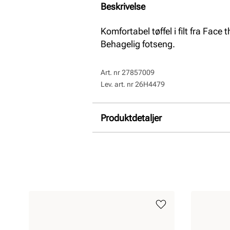
Beskrivelse
Komfortabel tøffel i filt fra Fac
Behagelig fotseng.
Art. nr
27857009
Lev. art. nr
26H4479
Produktdetaljer
Overdel:
Textil
Innersåle:
Ull