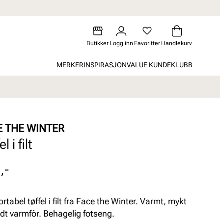
Butikker
Logg inn
Favoritter
Handlekurv
MERKER
INSPIRASJON
VALUE KUNDEKLUBB
E THE WINTER
l i filt
,-
tabel tøffel i filt fra Face the Winter. Varmt, mykt
dt varmfòr. Behagelig fotseng.