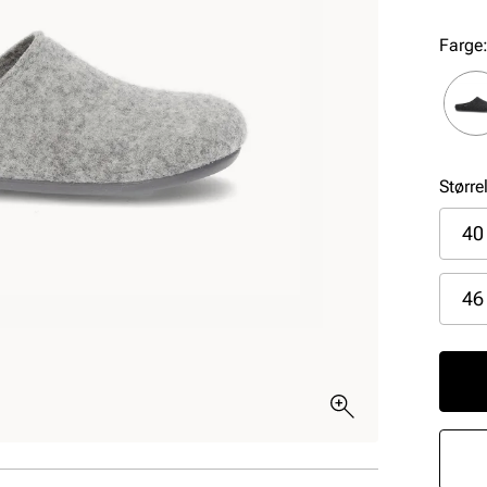
Farge
Større
40
46