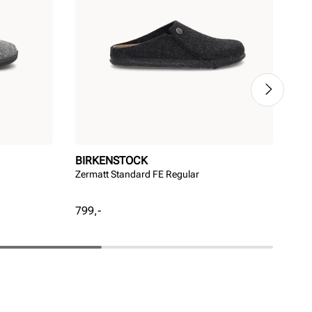
BIRKENSTOCK
FA
Zermatt Standard FE Regular
Var
Pris
Pri
799,-
599