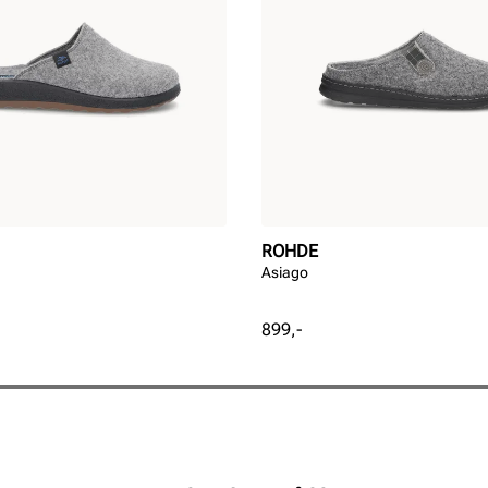
ROHDE
Asiago
Pris
899,-