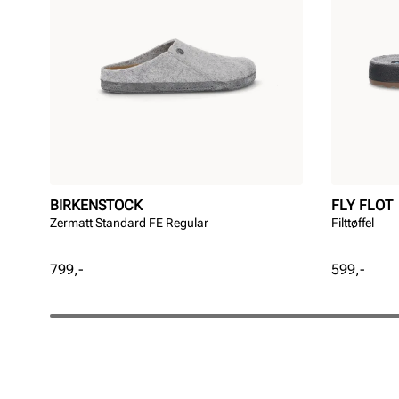
BIRKENSTOCK
FLY FLOT
Zermatt Standard FE Regular
Filttøffel
Pris
Pris
799,-
599,-