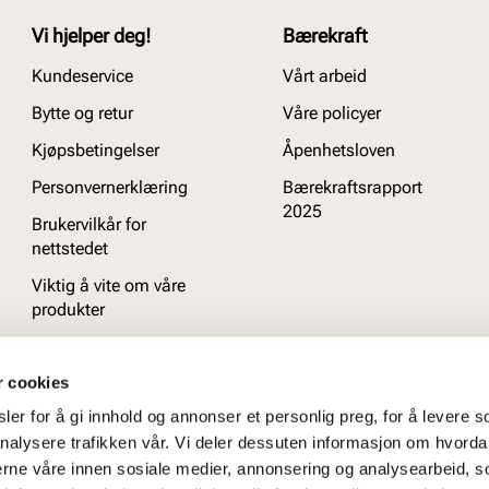
Vi hjelper deg!
Bærekraft
Kundeservice
Vårt arbeid
Bytte og retur
Våre policyer
Kjøpsbetingelser
Åpenhetsloven
Personvernerklæring
Bærekraftsrapport
2025
Brukervilkår for
nettstedet
Viktig å vite om våre
produkter
Ofte stilte spørsmål
r cookies
er for å gi innhold og annonser et personlig preg, for å levere s
nalysere trafikken vår. Vi deler dessuten informasjon om hvorda
nerne våre innen sosiale medier, annonsering og analysearbeid, 