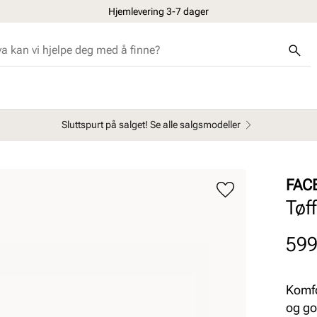
Hjemlevering 3-7 dager
Sluttspurt på salget! Se alle salgsmodeller
FAC
Tøffe
Pris
599
Komfor
og go