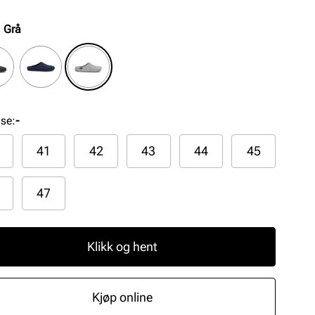
:
Grå
lse
:
-
41
42
43
44
45
47
Klikk og hent
Kjøp online