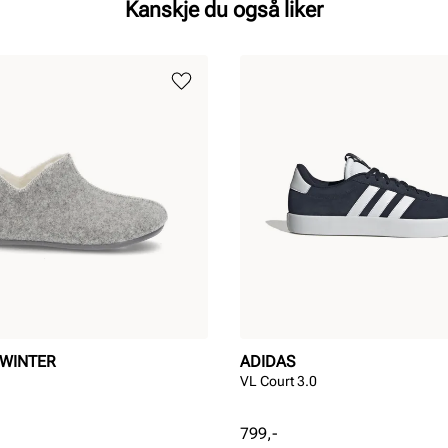
Kanskje du også liker
 WINTER
ADIDAS
VL Court 3.0
Pris
799,-