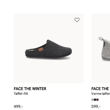
FACE THE WINTER
FACE THE
Tøffel i filt
Varme tøfler
Pris
Pris
499,-
599,-