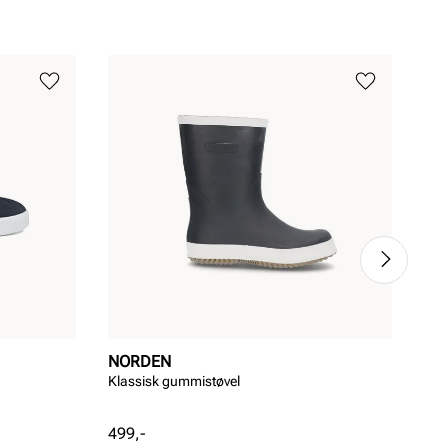
NORDEN
ST
Klassisk gummistøvel
Cup
Pris
Pri
499,-
1 2