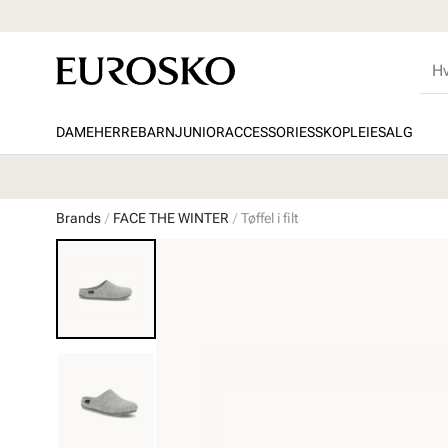
DAME
HERRE
BARN
JUNIOR
ACCESSORIES
SKOPLEIE
SALG
Brands
FACE THE WINTER
Tøffel i filt