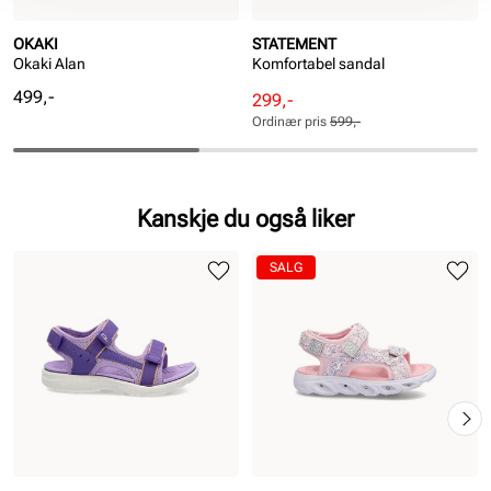
OKAKI
STATEMENT
Okaki Alan
Komfortabel sandal
Pris
499,-
Rabattert
Ordinær
299,-
pris
pris
Ordinær pris
599,-
Pris
Pris
Kanskje du også liker
SALG