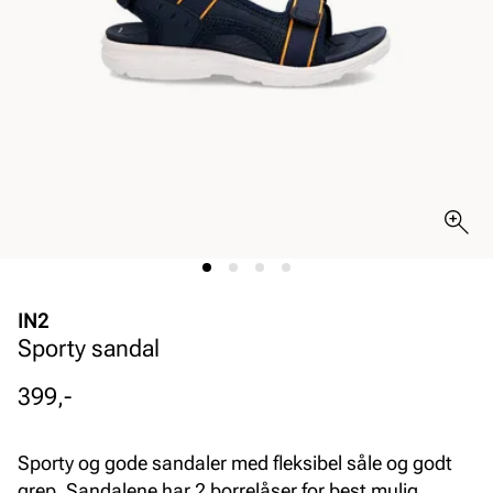
IN2
Sporty sandal
Pris
399,-
Sporty og gode sandaler med fleksibel såle og godt
grep. Sandalene har 2 borrelåser for best mulig