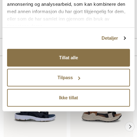
annonsering og analysearbeid, som kan kombinere den
i strandkanten.
med annen informasjon du har gjort tilgjengelig for dem,
eller som de har samlet inn gjennom din bruk av
Art. nr
72433007
tjenestene deres.
Lev. art. nr
23V3403
Detaljer
Produktdetaljer
Tillat alle
Overdel:
Syntetisk, Textil
For:
Textil
Lignende produkter
Innersåle:
Syntet
Tilpass
Såle:
Syntet
SALG
Hælhøyde:
30 mm
Ikke tillat