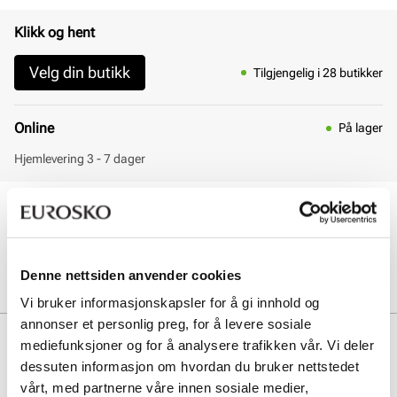
Klikk og hent
Velg din butikk
Tilgjengelig i 28 butikker
Online
På lager
Hjemlevering 3 - 7 dager
30 dagers åpent kjøp
Klikk og hent innen 30 minutter
Hjemlevering 3-7 dager
Gratis retur i butikk
Denne nettsiden anvender cookies
Vi bruker informasjonskapsler for å gi innhold og
annonser et personlig preg, for å levere sosiale
Beskrivelse
mediefunksjoner og for å analysere trafikken vår. Vi deler
dessuten informasjon om hvordan du bruker nettstedet
Sporty og gode sandaler med fleksibel såle og godt grep. Sandalene
vårt, med partnerne våre innen sosiale medier,
har 2 borrelåser for best mulig tilpasning. Sandalen tåler vann og lek