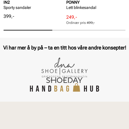
IN2
PONNY
Sporty sandaler
Lett blinkesandal
Pris
399,-
Rabattert
Ordinær
249,-
pris
pris
Ordinær pris
499,-
Pris
Pris
Vi har mer å by på – ta en titt hos våre andre konsepter!