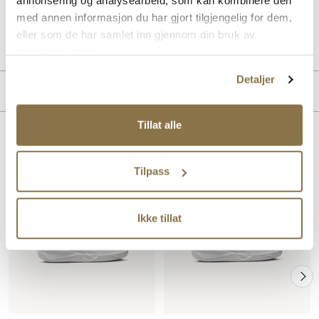
annonsering og analysearbeid, som kan kombinere den
med annen informasjon du har gjort tilgjengelig for dem,
Art. nr
65653010
eller som de har samlet inn gjennom din bruk av
Lev. art. nr
25V3516
tjenestene deres.
Detaljer
Produktdetaljer
Overdel:
Textil
Tillat alle
For:
Textil
Lignende produkter
Tilpass
SALG
SALG
Ikke tillat