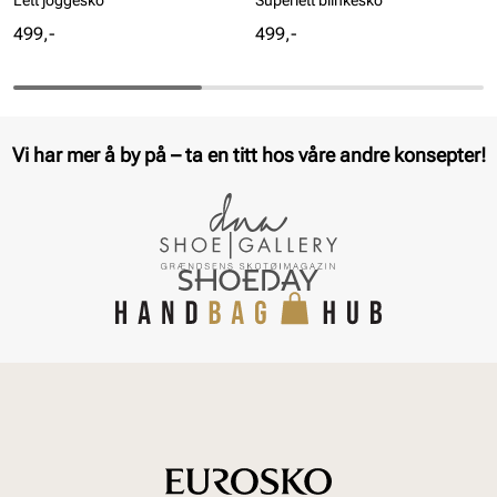
Lett joggesko
Superlett blinkesko
Pris
Pris
499,-
499,-
Vi har mer å by på – ta en titt hos våre andre konsepter!