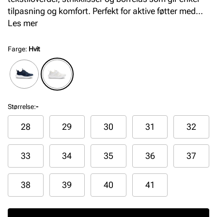
tilpasning og komfort. Perfekt for aktive føtter med
praktisk design og god pusteevne.
Les mer
Farge
:
Hvit
Størrelse
:
-
28
29
30
31
32
33
34
35
36
37
38
39
40
41