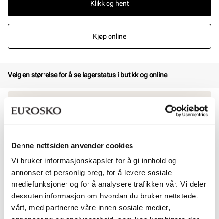
Klikk og hent
Kjøp online
Velg en størrelse for å se lagerstatus i butikk og online
30 dagers åpent kjøp
Klikk og hent innen 30 minutter
Hjemlevering 3-7 dager
Gratis retur i butikk
Denne nettsiden anvender cookies
Vi bruker informasjonskapsler for å gi innhold og
annonser et personlig preg, for å levere sosiale
Beskrivelse
mediefunksjoner og for å analysere trafikken vår. Vi deler
Lette joggesko for barn og junior har en luftig tekstiloverdel,
dessuten informasjon om hvordan du bruker nettstedet
strikklisser og borrelås som gir enkel tilpasning og komfort. Perfekt
vårt, med partnerne våre innen sosiale medier,
for aktive føtter med praktisk design og god pusteevne.