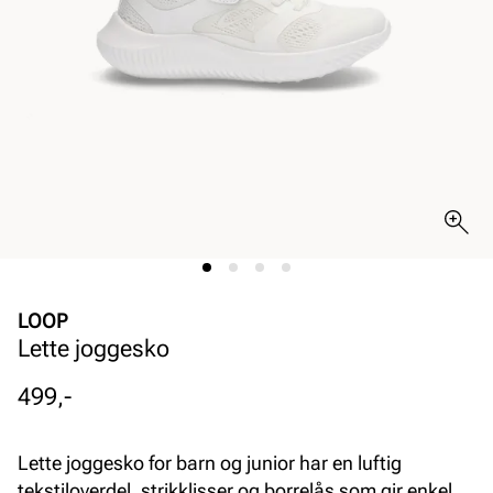
LOOP
Lette joggesko
Pris
499,-
Lette joggesko for barn og junior har en luftig
tekstiloverdel, strikklisser og borrelås som gir enkel