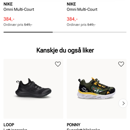
NIKE
NIKE
Omni Multi-Court
Omni Multi-Court
Rabattert
Ordinær
Rabattert
Ordinær
384,-
384,-
pris
pris
pris
pris
Ordinær pris
549,-
Ordinær pris
549,-
Pris
Pris
Pris
Pris
Kanskje du også liker
LOOP
PONNY