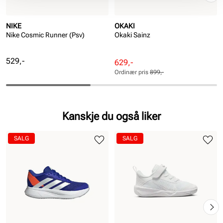
NIKE
OKAKI
Nike Cosmic Runner (Psv)
Okaki Sainz
Pris
529,-
Rabattert
Ordinær
629,-
pris
pris
Ordinær pris
899,-
Pris
Pris
Kanskje du også liker
SALG
SALG