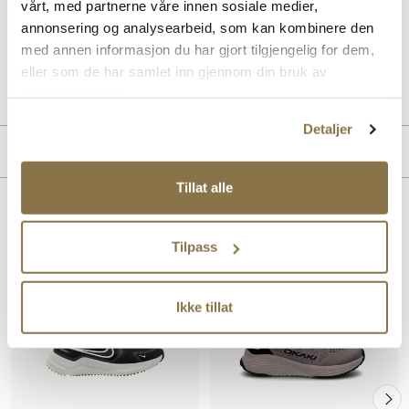
vårt, med partnerne våre innen sosiale medier,
dagen, mens den moderne designen gjør den perfekt for både
trening og fritid.
annonsering og analysearbeid, som kan kombinere den
med annen informasjon du har gjort tilgjengelig for dem,
eller som de har samlet inn gjennom din bruk av
Art. nr
65153406
Lev. art. nr
HM4401
tjenestene deres.
Detaljer
Merke
Tillat alle
Lignende produkter
Tilpass
SALG
Ikke tillat