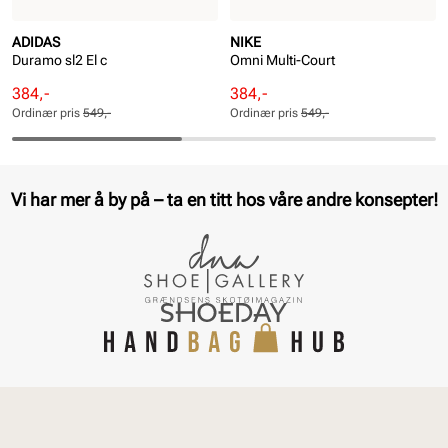
ADIDAS
NIKE
Duramo sl2 El c
Omni Multi-Court
Rabattert
Ordinær
Rabattert
Ordinær
384,-
384,-
pris
pris
pris
pris
Ordinær pris
549,-
Ordinær pris
549,-
Pris
Pris
Pris
Pris
Vi har mer å by på – ta en titt hos våre andre konsepter!