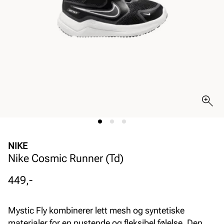
NIKE
Nike Cosmic Runner (Td)
Pris
449,-
Mystic Fly kombinerer lett mesh og syntetiske
materialer for en pustende og fleksibel følelse. Den