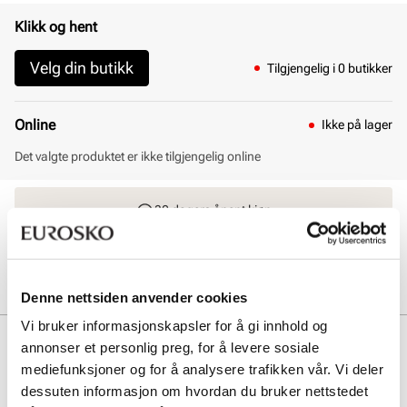
Klikk og hent
Velg din butikk
Tilgjengelig i 0 butikker
Online
Ikke på lager
Det valgte produktet er ikke tilgjengelig online
30 dagers åpent kjøp
Klikk og hent innen 30 minutter
Hjemlevering 3-7 dager
Gratis retur i butikk
Denne nettsiden anvender cookies
Vi bruker informasjonskapsler for å gi innhold og
Beskrivelse
annonser et personlig preg, for å levere sosiale
mediefunksjoner og for å analysere trafikken vår. Vi deler
Mystic Fly kombinerer lett mesh og syntetiske materialer for en
dessuten informasjon om hvordan du bruker nettstedet
pustende og fleksibel følelse. Den dempede sålen gir komfort hele