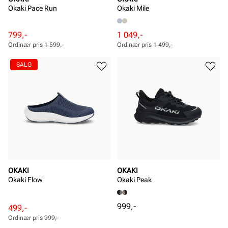
Okaki Pace Run
Okaki Mile
Rabattert
Ordinær
Rabattert
Ordinær
799,-
1 049,-
pris
pris
pris
pris
Ordinær pris
1 599,-
Ordinær pris
1 499,-
Pris
Pris
Pris
Pris
SALG
OKAKI
OKAKI
Okaki Flow
Okaki Peak
Pris
999,-
Rabattert
Ordinær
499,-
pris
pris
Ordinær pris
999,-