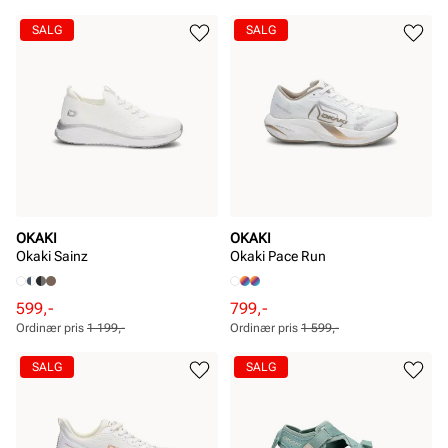
Pris
Pris
Pris
Pris
SALG
SALG
OKAKI
OKAKI
Okaki Sainz
Okaki Pace Run
Rabattert
Ordinær
Rabattert
Ordinær
599,-
799,-
pris
pris
pris
pris
Ordinær pris
1 199,-
Ordinær pris
1 599,-
Pris
Pris
Pris
Pris
SALG
SALG