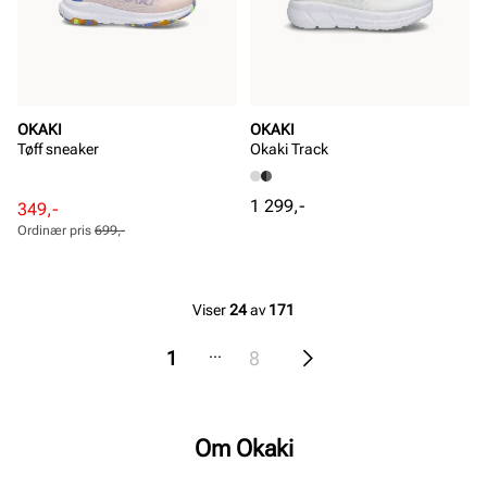
OKAKI
OKAKI
Tøff sneaker
Okaki Track
Pris
1 299,-
Rabattert
Ordinær
349,-
pris
pris
Ordinær pris
699,-
Pris
Pris
Viser
24
av
171
...
1
8
Om Okaki