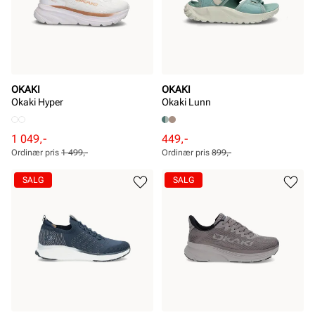
OKAKI
OKAKI
Okaki Hyper
Okaki Lunn
Rabattert
Ordinær
Rabattert
Ordinær
1 049,-
449,-
pris
pris
pris
pris
Ordinær pris
1 499,-
Ordinær pris
899,-
Pris
Pris
Pris
Pris
SALG
SALG