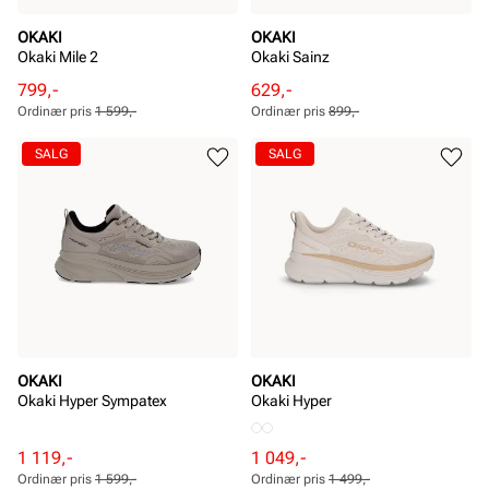
OKAKI
OKAKI
Okaki Mile 2
Okaki Sainz
Rabattert
Ordinær
Rabattert
Ordinær
799,-
629,-
pris
pris
pris
pris
Ordinær pris
1 599,-
Ordinær pris
899,-
Pris
Pris
Pris
Pris
SALG
SALG
OKAKI
OKAKI
Okaki Hyper Sympatex
Okaki Hyper
Rabattert
Ordinær
Rabattert
Ordinær
1 119,-
1 049,-
pris
pris
pris
pris
Ordinær pris
1 599,-
Ordinær pris
1 499,-