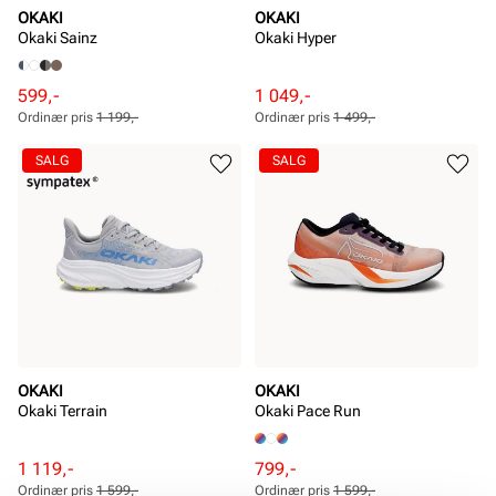
OKAKI
OKAKI
Okaki Sainz
Okaki Hyper
Rabattert
Ordinær
Rabattert
Ordinær
599,-
1 049,-
pris
pris
pris
pris
Ordinær pris
1 199,-
Ordinær pris
1 499,-
Pris
Pris
Pris
Pris
SALG
SALG
OKAKI
OKAKI
Okaki Terrain
Okaki Pace Run
Rabattert
Ordinær
Rabattert
Ordinær
1 119,-
799,-
pris
pris
pris
pris
Ordinær pris
1 599,-
Ordinær pris
1 599,-