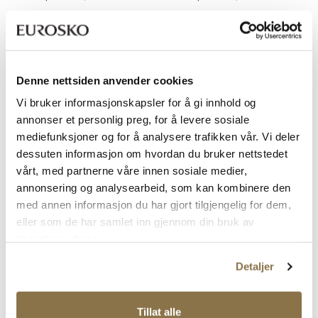
Pris
Pris
Pris
Pris
SALG
SALG
Denne nettsiden anvender cookies
Vi bruker informasjonskapsler for å gi innhold og
annonser et personlig preg, for å levere sosiale
mediefunksjoner og for å analysere trafikken vår. Vi deler
dessuten informasjon om hvordan du bruker nettstedet
vårt, med partnerne våre innen sosiale medier,
OKAKI
OKAKI
Okaki Hyper
Okaki Agatha
annonsering og analysearbeid, som kan kombinere den
med annen informasjon du har gjort tilgjengelig for dem,
Rabattert
Ordinær
Rabattert
Ordinær
1 049,-
249,-
pris
pris
pris
pris
Ordinær pris
1 499,-
Ordinær pris
499,-
eller som de har samlet inn gjennom din bruk av
Pris
Pris
Pris
Pris
tjenestene deres.
SALG
SALG
Detaljer
Tillat alle