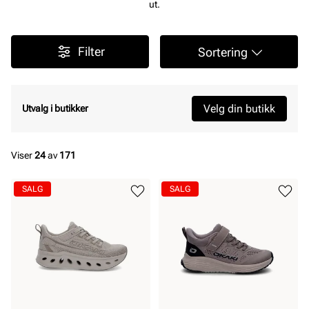
ut.
Filter
Sortering
Velg din butikk
Utvalg i butikker
Viser
24
av
171
SALG
SALG