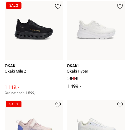
Pris
Pris
SALG
OKAKI
OKAKI
Okaki Mile 2
Okaki Hyper
Pris
1 499,-
Rabattert
Ordinær
1 119,-
pris
pris
Ordinær pris
1 599,-
Pris
Pris
SALG