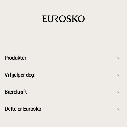
Produkter
Dame
Vi hjelper deg!
Herre
Kundeservice
Bærekraft
Barn
Bytte og retur
Junior
Vårt arbeid
Dette er Eurosko
Kjøpsbetingelser
Tilbehør
Våre policyer
Personvernerklæring
Om oss
Skopleie