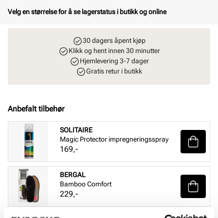
Velg en størrelse for å se lagerstatus i butikk og online
30 dagers åpent kjøp
Klikk og hent innen 30 minutter
Hjemlevering 3-7 dager
Gratis retur i butikk
Anbefalt tilbehør
SOLITAIRE
Magic Protector impregneringsspray
Pris
169,-
BERGAL
Bamboo Comfort
Pris
229,-