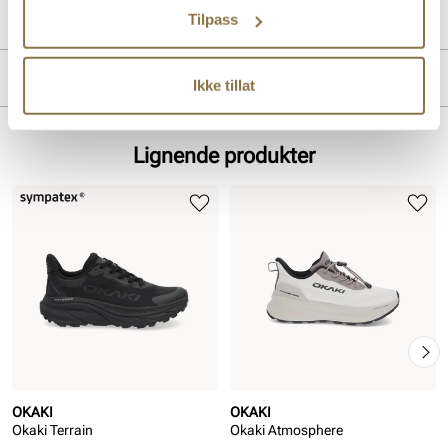
Produktdetaljer
Tilpass
Overdel:
Textil
Merke
Ikke tillat
For:
Textil
Såle:
Gummi
Lignende produkter
OKAKI
OKAKI
Okaki Terrain
Okaki Atmosphere