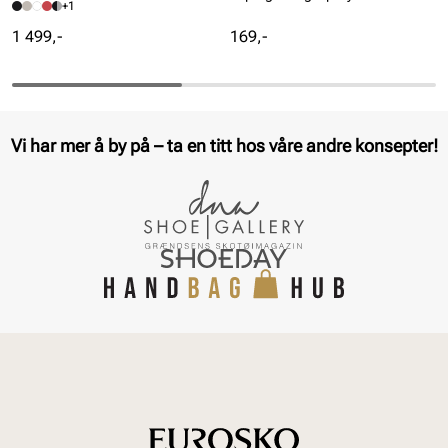
+1
Pris
Pris
1 499,-
169,-
Vi har mer å by på – ta en titt hos våre andre konsepter!