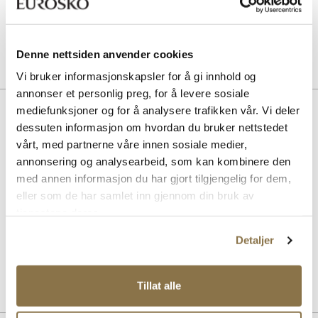
SOLITAIRE
Sneaker Magic wash
Pris
149,-
Denne nettsiden anvender cookies
Vi bruker informasjonskapsler for å gi innhold og
annonser et personlig preg, for å levere sosiale
Beskrivelse
mediefunksjoner og for å analysere trafikken vår. Vi deler
dessuten informasjon om hvordan du bruker nettstedet
Mile 2 er en oppdatert og moderne joggesko, med spesialdesignede
vårt, med partnerne våre innen sosiale medier,
hull i yttersålen som øker og optimaliserer dempingen. Denne
annonsering og analysearbeid, som kan kombinere den
modellen har en overdel i teknisk strikket tekstil, strikklisser, og den
med annen informasjon du har gjort tilgjengelig for dem,
er uten fôring. Det gjør at passformen er ekstra lett, myk, fleksibel og
det gir optimal tilpasning til foten. Yttersålen er laget i EVA Phylon
eller som de har samlet inn gjennom din bruk av
som er et lett, mykt, responsivt og støtdempende materiale.
tjenestene deres.
Undersiden av yttersålen er dekket av gummi, som gir god slitestyrke
og øker grepet. Modellen har topp komfort og funksjonalitet.
Detaljer
Art. nr
35157011
Tillat alle
Lev. art. nr
25H1328