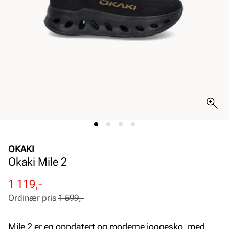
OKAKI
Okaki Mile 2
Rabattert
Ordinær
1 119,-
pris
pris
Ordinær pris
1 599,-
Pris
Pris
Mile 2 er en oppdatert og moderne joggesko, med