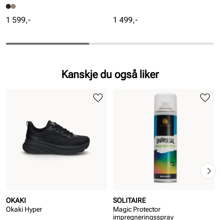
Pris
Pris
1 599,-
1 499,-
Kanskje du også liker
OKAKI
SOLITAIRE
Okaki Hyper
Magic Protector
impregneringsspray