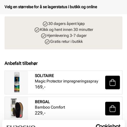
Velg en størrelse for å se lagerstatus i butikk og online
30 dagers åpent kjøp
Klikk og hent innen 30 minutter
Hjemlevering 3-7 dager
Gratis retur i butikk
Anbefalt tilbehør
SOLITAIRE
Magic Protector impregneringsspray
Pris
169,-
BERGAL
Bamboo Comfort
Pris
229,-