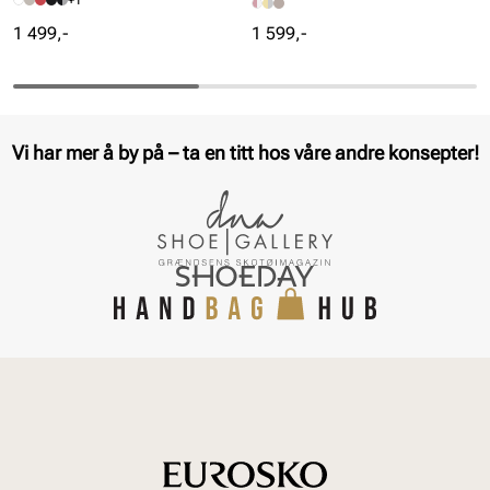
+1
Pris
Pris
1 499,-
1 599,-
Vi har mer å by på – ta en titt hos våre andre konsepter!