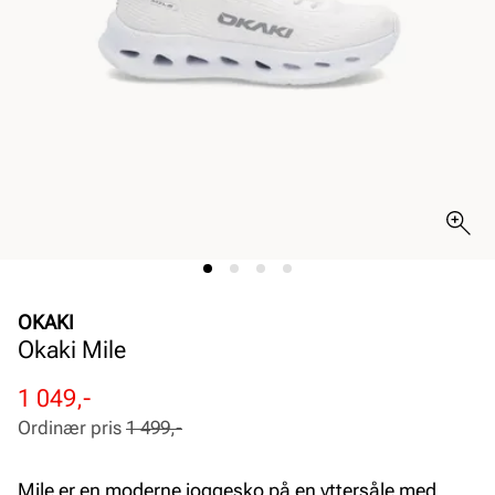
OKAKI
Okaki Mile
Rabattert
Ordinær
1 049,-
pris
pris
Ordinær pris
1 499,-
Pris
Pris
Mile er en moderne joggesko på en yttersåle med