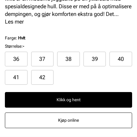
spesialdesignede hull. Disse er med på å optimalisere
dempingen, og gjør komforten ekstra god! Det
tekniske tekstilmaterialet i overdelen gir en luftig, myk
Les mer
og komfortabel passform som former seg fint til
foten, og strikklissene er med på å forsterke denne
Farge
:
Hvit
funksjonen. Yttersålen er laget i EVA Phylon som er et
Størrelse
:
-
lett, mykt, responsivt og støtdempende materiale.
36
37
38
39
40
Gummipartiene under yttersålen gir et bedre grep og
øker slitestyrken. Skoen egner seg til de fleste
aktiviteter!
41
42
Klikk og hent
Kjøp online