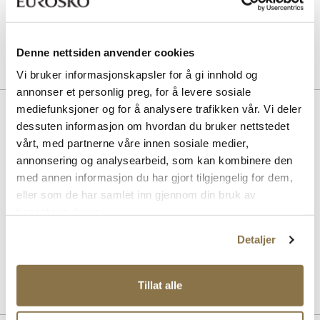
SOLITAIRE
Sneaker Magic wash
Pris
149,-
Denne nettsiden anvender cookies
Vi bruker informasjonskapsler for å gi innhold og
annonser et personlig preg, for å levere sosiale
Beskrivelse
mediefunksjoner og for å analysere trafikken vår. Vi deler
dessuten informasjon om hvordan du bruker nettstedet
Mile er en moderne joggesko på en yttersåle med spesialdesignede
vårt, med partnerne våre innen sosiale medier,
hull. Disse er med på å optimalisere dempingen, og gjør komforten
annonsering og analysearbeid, som kan kombinere den
ekstra god! Det tekniske tekstilmaterialet i overdelen gir en luftig, myk
med annen informasjon du har gjort tilgjengelig for dem,
og komfortabel passform som former seg fint til foten, og
strikklissene er med på å forsterke denne funksjonen. Yttersålen er
eller som de har samlet inn gjennom din bruk av
laget i EVA Phylon som er et lett, mykt, responsivt og støtdempende
tjenestene deres.
materiale. Gummipartiene under yttersålen gir et bedre grep og øker
slitestyrken. Skoen egner seg til de fleste aktiviteter!
Detaljer
Art. nr
35663009
Tillat alle
Lev. art. nr
26V1345