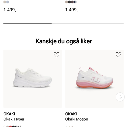
Pris
Pris
1 499,-
1 499,-
Kanskje du også liker
OKAKI
OKAKI
Okaki Hyper
Okaki Motion