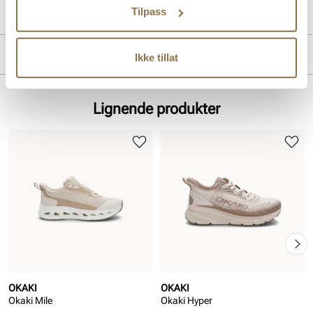
Tilpass
Produktdetaljer
Overdel:
Mesh
Merke
Ikke tillat
For:
Textil
Såle:
Gummi
Lignende produkter
OKAKI
OKAKI
Okaki Mile
Okaki Hyper