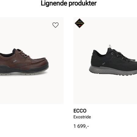
Lignende produkter
ECCO
Exostride
Pris
1 699,-