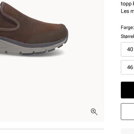
topp 
slite
Les 
har e
innst
Farge
seg.
Større
40
46