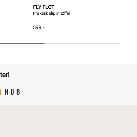
FLY FLOT
ST
Praktisk slip in tøffel
ST
NA
Pris
Pri
599,-
1 6
ter!