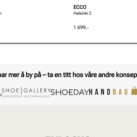
ECCO
n
Helsinki 2
Pris
1 699,-
har mer å by på – ta en titt hos våre andre konsep