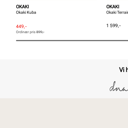
OKAKI
OKAKI
Okaki Kuba
Okaki Terrai
Pris
1 599,-
Rabattert
Ordinær
449,-
pris
pris
Ordinær pris
899,-
Pris
Pris
Vi 