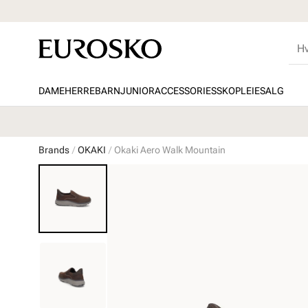
DAME
HERRE
BARN
JUNIOR
ACCESSORIES
SKOPLEIE
SALG
Brands
OKAKI
Okaki Aero Walk Mountain