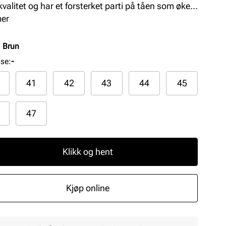
kvalitet og har et forsterket parti på tåen som øker
styrken. Denne slip on modellen med praktisk strikk
mer
n forlenget, formet og fast hælkappe som gjør at
eget er forbedret, og skoen er veldig enkel å ta på
:
Brun
lse
:
-
41
42
43
44
45
47
Klikk og hent
Kjøp online