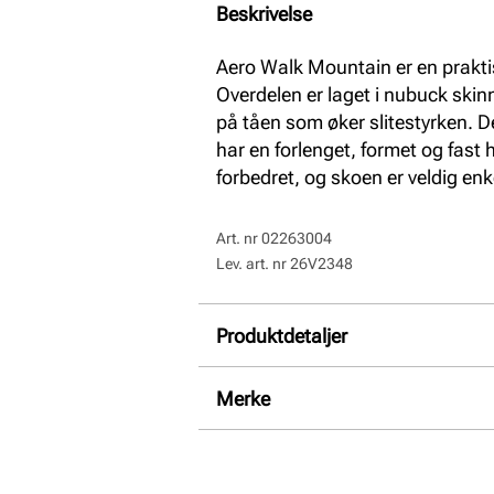
Beskrivelse
Aero Walk Mountain er en prakti
Overdelen er laget i nubuck skinn 
på tåen som øker slitestyrken. D
har en forlenget, formet og fast
forbedret, og skoen er veldig enk
Art. nr
02263004
Lev. art. nr
26V2348
Produktdetaljer
Overdel:
Nubuk skinn
Merke
For:
Mesh
Såle:
Gummi