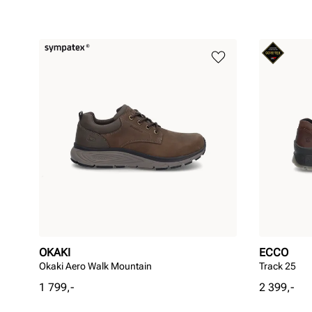
OKAKI
ECCO
Okaki Aero Walk Mountain
Track 25
Pris
Pris
1 799,-
2 399,-