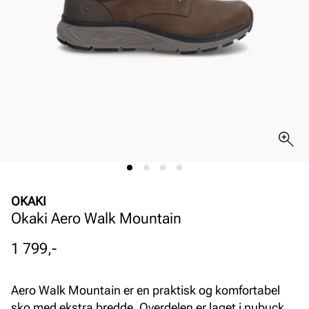
OKAKI
Okaki Aero Walk Mountain
Pris
1 799,-
Aero Walk Mountain er en praktisk og komfortabel
sko med ekstra bredde. Overdelen er laget i nubuck