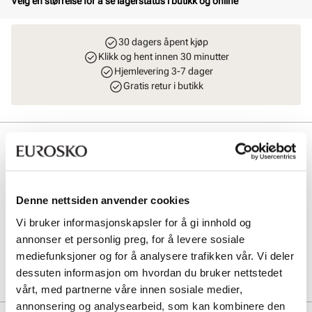
Velg en størrelse for å se lagerstatus i butikk og online
30 dagers åpent kjøp
Klikk og hent innen 30 minutter
Hjemlevering 3-7 dager
Gratis retur i butikk
Beskrivelse
Aero Walk Mountain er en praktisk og komfortabel sko med ekstra
bredde. Overdelen er laget i nubuck skinn av topp kvalitet. Yttersålen
er myk, stabil og støtdempende, og har gummi under som gir et
Denne nettsiden anvender cookies
godt grep. Modellen har 100% vanntett og pustende Sympatex-
Vi bruker informasjonskapsler for å gi innhold og
membran.
annonser et personlig preg, for å levere sosiale
mediefunksjoner og for å analysere trafikken vår. Vi deler
Art. nr
02263005
dessuten informasjon om hvordan du bruker nettstedet
Lev. art. nr
26V2349
vårt, med partnerne våre innen sosiale medier,
annonsering og analysearbeid, som kan kombinere den