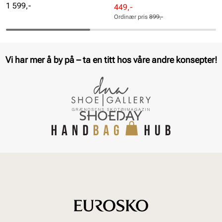
Pris
1 599,-
Rabattert
Ordinær
449,-
pris
pris
Ordinær pris
899,-
Pris
Pris
Vi har mer å by på – ta en titt hos våre andre konsepter!