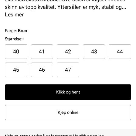
skinn av topp kvalitet. Yttersålen er myk, stabil og
støtdempende, og har gummi under som gir et godt
Les mer
grep. Modellen har 100% vanntett og pustende
Sympatex-membran.
Farge
:
Brun
Størrelse
:
-
40
41
42
43
44
45
46
47
Klikk og hent
Kjøp online