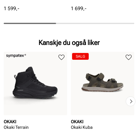
Pris
Pris
1 599,-
1 699,-
Kanskje du også liker
SALG
OKAKI
OKAKI
Okaki Terrain
Okaki Kuba