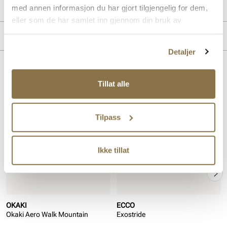
Produktdetaljer
med annen informasjon du har gjort tilgjengelig for dem,
eller som de har samlet inn gjennom din bruk av
Overdel:
Nubuk skinn
tjenestene deres.
Merke
For:
Textil
Detaljer
Såle:
Gummi
Membran:
Sympatex
Lignende produkter
Tillat alle
Tilpass
Ikke tillat
OKAKI
ECCO
Okaki Aero Walk Mountain
Exostride