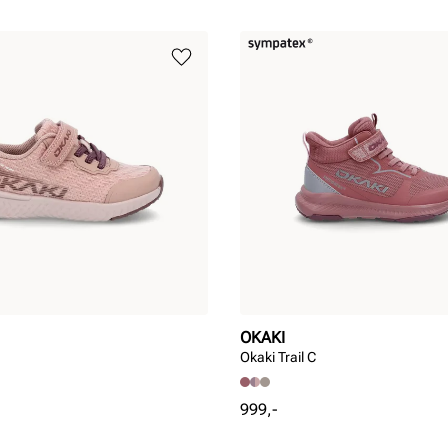
OKAKI
Okaki Trail C
Pris
999,-