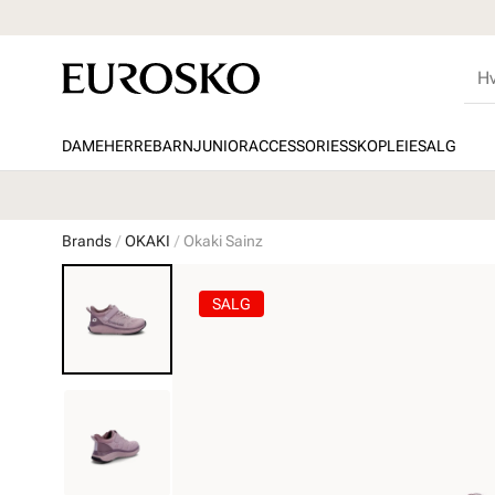
DAME
HERRE
BARN
JUNIOR
ACCESSORIES
SKOPLEIE
SALG
Brands
OKAKI
Okaki Sainz
SALG