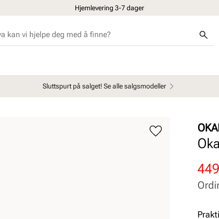
Hjemlevering 3-7 dager
Sluttspurt på salget! Se alle salgsmodeller
OKA
Oka
Rab
Ord
449
pris
pris
Ordi
Pris
Pris
Prakt