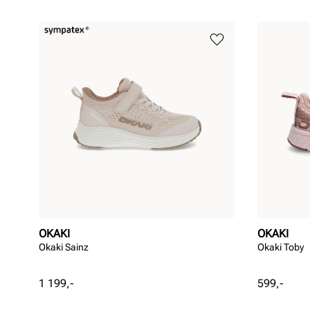
OKAKI
OKAKI
Okaki Sainz
Okaki Toby
Pris
Pris
1 199,-
599,-