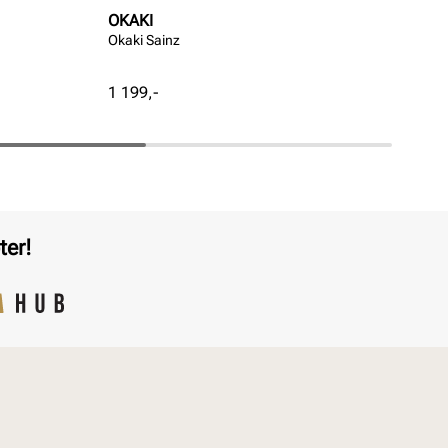
OKAKI
OK
Okaki Sainz
Oka
Pris
Pri
1 199,-
1 1
ter!