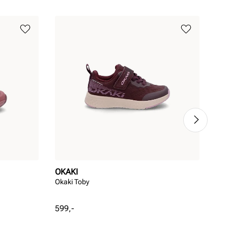
OKAKI
OK
Okaki Toby
Okak
Pris
Pri
599,-
999