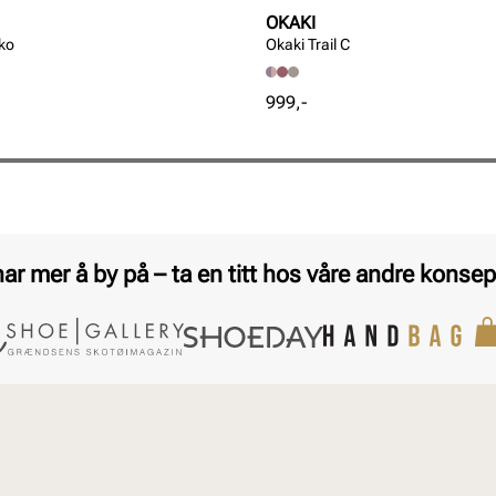
OKAKI
sko
Okaki Trail C
Pris
999,-
har mer å by på – ta en titt hos våre andre konsep