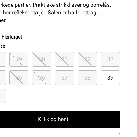
rkede partier. Praktiske strikklisser og borrelås.
 har refleksdetaljer. Sålen er både lett og
empende, og har gummipartier under som gir et
mer
grep og øker slitestyrken.
:
Flerfarget
lse
:
-
29
30
31
32
33
35
36
37
38
39
Klikk og hent