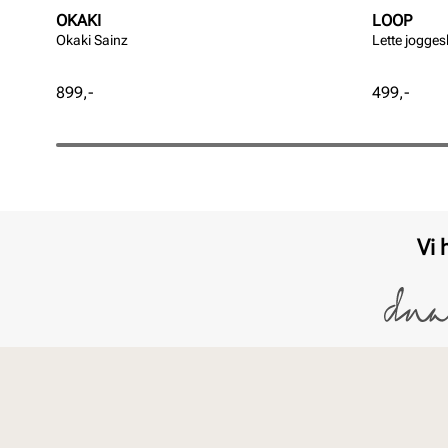
OKAKI
LOOP
Okaki Sainz
Lette jogge
Pris
Pris
899,-
499,-
Vi 