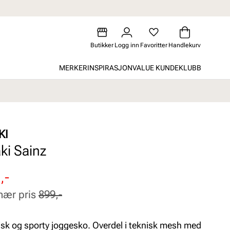
Butikker
Logg inn
Favoritter
Handlekurv
MERKER
INSPIRASJON
VALUE KUNDEKLUBB
KI
ki Sainz
attert
inær
,-
nær pris
899,-
isk og sporty joggesko. Overdel i teknisk mesh med