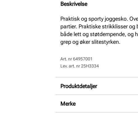
Beskrivelse
Praktisk og sporty joggesko. Ov
partier. Praktiske strikklisser og
både lett og støtdempende, og h
grep og øker slitestyrken.
Art. nr
64957001
Lev. art. nr
25H3334
Produktdetaljer
Overdel:
Textil
Merke
For:
Textil
Såle:
EVA såle, Gummi