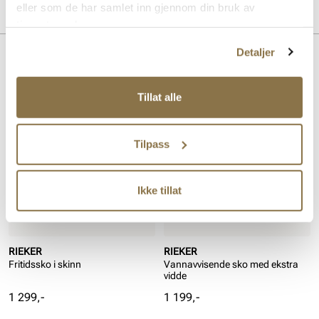
Overdel:
Skinn
eller som de har samlet inn gjennom din bruk av
Merke
Såle:
Syntet
tjenestene deres.
Membran:
Vannavstøtende
Detaljer
Lignende produkter
Tillat alle
Tilpass
Ikke tillat
RIEKER
RIEKER
Fritidssko i skinn
Vannavvisende sko med ekstra
vidde
Pris
Pris
1 299,-
1 199,-