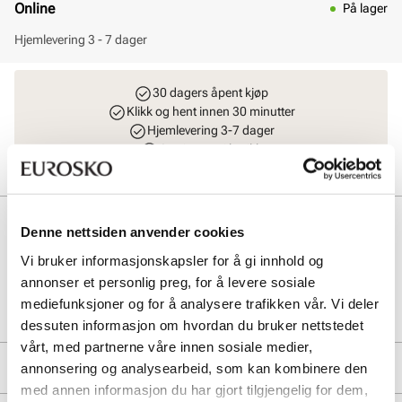
Online
På lager
Hjemlevering 3 - 7 dager
30 dagers åpent kjøp
Klikk og hent innen 30 minutter
Hjemlevering 3-7 dager
Gratis retur i butikk
Beskrivelse
Denne nettsiden anvender cookies
Vi bruker informasjonskapsler for å gi innhold og
annonser et personlig preg, for å levere sosiale
Art. nr
02267412
mediefunksjoner og for å analysere trafikken vår. Vi deler
Lev. art. nr
03607
dessuten informasjon om hvordan du bruker nettstedet
vårt, med partnerne våre innen sosiale medier,
Produktdetaljer
annonsering og analysearbeid, som kan kombinere den
med annen informasjon du har gjort tilgjengelig for dem,