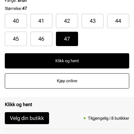
Farge
:
Brun
Størrelse
:
47
40
41
42
43
44
45
46
47
Klikk og hent
Kjøp online
Klikk og hent
Velg din butikk
Tilgjengelig i 8 butikker