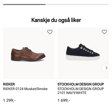
Kanskje du også liker
RIEKER
STOCKHOLM DESIGN GROUP
RIEKER 0124 Muskat/Smoke
STOCKHOLM DESIGN GROUP
2101 NAVY/WHITE
Pris
Pris
1 299,-
1 699,-