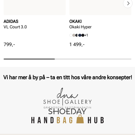
ADIDAS
OKAKI
VL Court 3.0
Okaki Hyper
+1
Pris
Pris
799,-
1 499,-
Vi har mer å by på – ta en titt hos våre andre konsepter!