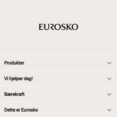
Produkter
Dame
Vi hjelper deg!
Herre
Kundeservice
Bærekraft
Barn
Bytte og retur
Junior
Vårt arbeid
Dette er Eurosko
Kjøpsbetingelser
Tilbehør
Våre policyer