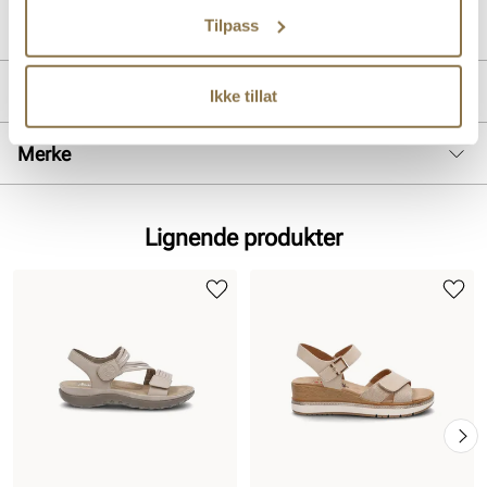
Lev. art. nr
67410
Tilpass
Produktdetaljer
Ikke tillat
Overdel:
Syntetisk
Merke
Såle:
Syntet
Hælhøyde:
54 mm
Lignende produkter