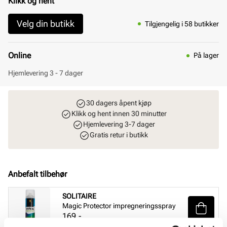
Klikk og hent
Velg din butikk
Tilgjengelig i 58 butikker
Online
På lager
Hjemlevering 3 - 7 dager
30 dagers åpent kjøp
Klikk og hent innen 30 minutter
Hjemlevering 3-7 dager
Gratis retur i butikk
Anbefalt tilbehør
SOLITAIRE
Magic Protector impregneringsspray
Pris
169,-