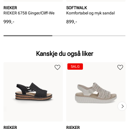
RIEKER
SOFTWALK
RIEKER 6758 Ginger/Cliff-We
Komfortabel og myk sandal
Pris
Pris
999,-
899,-
Kanskje du også liker
SALG
RIEKER
RIEKER