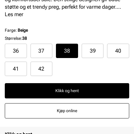
støtte og et trendy preg, perfekt for varme dager.
Ideelle for både hverdagsbruk og spesielle
Les mer
anledninger, disse sandalene kombinerer stil og
funksjonalitet på en utmerket måte.
Farge
:
Beige
Størrelse
:
38
36
37
38
39
40
41
42
Klikk og hent
Kjøp online