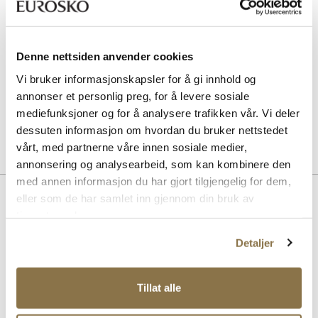
SOLITAIRE
Multicolour cream - nøytral
Pris
99,-
Denne nettsiden anvender cookies
Vi bruker informasjonskapsler for å gi innhold og
SOLITAIRE
annonser et personlig preg, for å levere sosiale
Sneaker Magic cleaning sett
mediefunksjoner og for å analysere trafikken vår. Vi deler
Pris
229,-
dessuten informasjon om hvordan du bruker nettstedet
vårt, med partnerne våre innen sosiale medier,
annonsering og analysearbeid, som kan kombinere den
med annen informasjon du har gjort tilgjengelig for dem,
Beskrivelse
eller som de har samlet inn gjennom din bruk av
tjenestene deres.
Elegante sandaler med en moderne syntetisk overdel og komfortabel
såle. Den stilige designen gir både støtte og et trendy preg, perfekt
Detaljer
for varme dager. Ideelle for både hverdagsbruk og spesielle
anledninger, disse sandalene kombinerer stil og funksjonalitet på en
utmerket måte.
Tillat alle
Art. nr
41763418