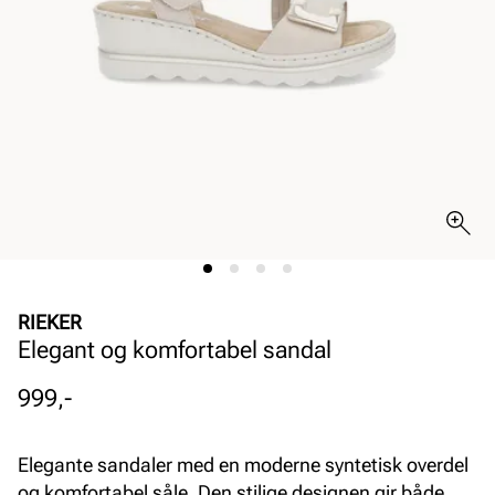
RIEKER
Elegant og komfortabel sandal
Pris
999,-
Elegante sandaler med en moderne syntetisk overdel
og komfortabel såle. Den stilige designen gir både