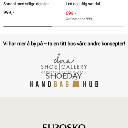
Sandal med stilige detaljer
Lett og luftig sandal
Pris
999,-
Rabattert
Ordinær
699,-
pris
pris
Ordinær pris
999,-
Pris
Pris
Vi har mer å by på – ta en titt hos våre andre konsepter!