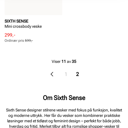
SIXTH SENSE
Mini crossbody veske
Rabattert
Ordinær
299,-
pris
pris
Ordinær pris
599,-
Pris
Pris
Viser
11
av
35
1
2
Om Sixth Sense
Sixth Sense designer stilrene vesker med fokus på funksjon, kvalitet
og moderne uttrykk. Her får du vesker som kombinerer praktiske
løsninger med et tidløst og feminint design – perfekt for både jobb,
hverdag og fritid. Merket tilbyr alt fra romslige shopper-vesker til