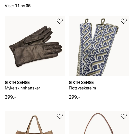
Viser
11
av
35
SIXTH SENSE
SIXTH SENSE
Myke skinnhansker
Flott veskereim
Pris
Pris
399,-
299,-