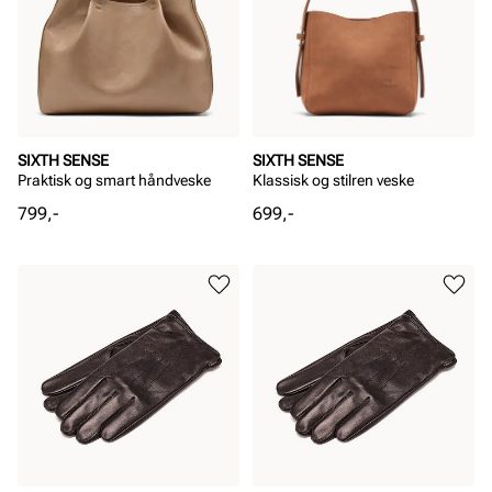
SIXTH SENSE
SIXTH SENSE
Praktisk og smart håndveske
Klassisk og stilren veske
Pris
Pris
799,-
699,-