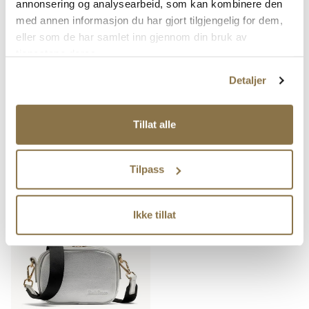
annonsering og analysearbeid, som kan kombinere den
med annen informasjon du har gjort tilgjengelig for dem,
eller som de har samlet inn gjennom din bruk av
tjenestene deres.
Detaljer
Tillat alle
SIXTH SENSE
SIXTH SENSE
Klassisk veske
Praktisk mobilveske
Tilpass
Pris
Pris
699,-
599,-
Ikke tillat
SALG
vegan