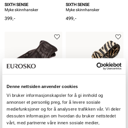
SIXTH SENSE
SIXTH SENSE
Myke skinnhansker
Myke skinnhansker
Pris
Pris
399,-
499,-
Denne nettsiden anvender cookies
Vi bruker informasjonskapsler for å gi innhold og
SIXTH SENSE
SIXTH SENSE
Myke skinnvotter
Flott veskeremmer
annonser et personlig preg, for å levere sosiale
Pris
Pris
mediefunksjoner og for å analysere trafikken vår. Vi deler
499,-
299,-
dessuten informasjon om hvordan du bruker nettstedet
vårt, med partnerne våre innen sosiale medier,
vegan