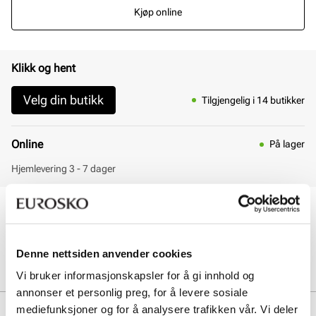
Kjøp online
Klikk og hent
Velg din butikk
Tilgjengelig i 14 butikker
Online
På lager
Hjemlevering 3 - 7 dager
30 dagers åpent kjøp
Klikk og hent innen 30 minutter
Hjemlevering 3-7 dager
Denne nettsiden anvender cookies
Gratis retur i butikk
Vi bruker informasjonskapsler for å gi innhold og
annonser et personlig preg, for å levere sosiale
mediefunksjoner og for å analysere trafikken vår. Vi deler
Beskrivelse