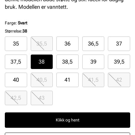
bruk. Modellen er vanntett.
Farge
:
Svart
Størrelse
:
38
35
35,5
36
36,5
37
37,5
38
38,5
39
39,5
40
40,5
41
41,5
42
42,5
43
Klikk og hent