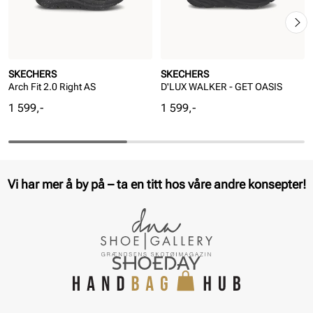
SKECHERS
SKECHERS
Arch Fit 2.0 Right AS
D'LUX WALKER - GET OASIS
Pris
Pris
1 599,-
1 599,-
Vi har mer å by på – ta en titt hos våre andre konsepter!