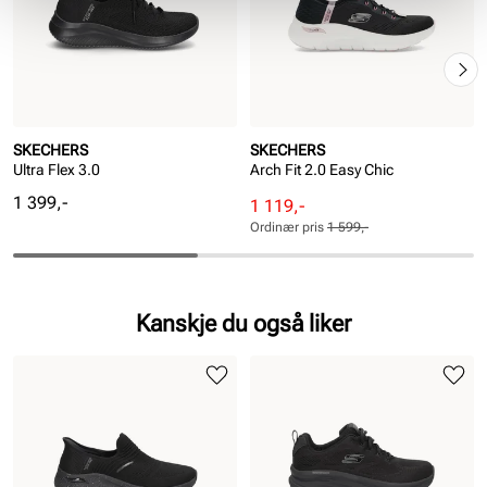
SKECHERS
SKECHERS
Ultra Flex 3.0
Arch Fit 2.0 Easy Chic
Pris
1 399,-
Rabattert
Ordinær
1 119,-
pris
pris
Ordinær pris
1 599,-
Pris
Pris
Kanskje du også liker