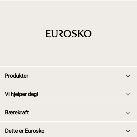
Produkter
Dame
Vi hjelper deg!
Herre
Kundeservice
Bærekraft
Barn
Bytte og retur
Junior
Vårt arbeid
Dette er Eurosko
Kjøpsbetingelser