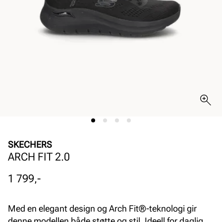
SKECHERS
ARCH FIT 2.0
Pris
1 799,-
Med en elegant design og Arch Fit®-teknologi gir
denne modellen både støtte og stil. Ideell for daglig