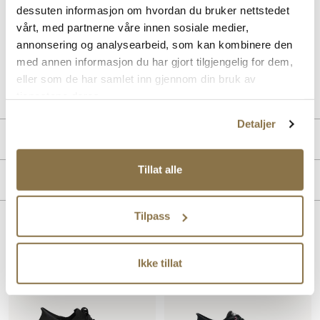
dessuten informasjon om hvordan du bruker nettstedet
Med en elegant design og Arch Fit®-teknologi gir denne modellen
vårt, med partnerne våre innen sosiale medier,
både støtte og stil. Ideell for daglig bruk. Modellen er vanntett.
annonsering og analysearbeid, som kan kombinere den
med annen informasjon du har gjort tilgjengelig for dem,
Art. nr
32157408
eller som de har samlet inn gjennom din bruk av
Lev. art. nr
150337
tjenestene deres.
Detaljer
Produktdetaljer
Tillat alle
Membran:
Vanntett
Merke
Tilpass
Lignende produkter
Ikke tillat
SALG