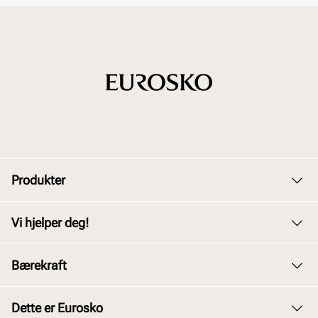
Produkter
Dame
Vi hjelper deg!
Herre
Kundeservice
Bærekraft
Barn
Bytte og retur
Junior
Vårt arbeid
Dette er Eurosko
Kjøpsbetingelser