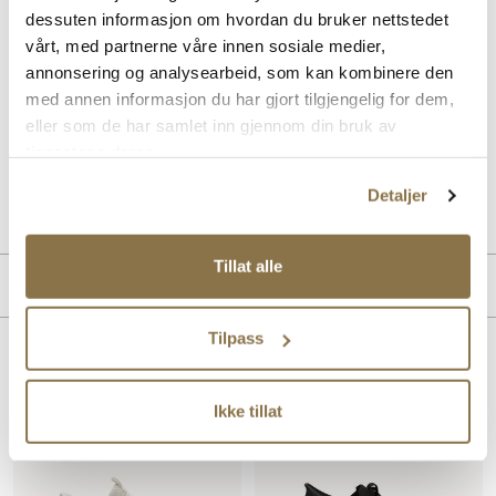
Beskrivelse
dessuten informasjon om hvordan du bruker nettstedet
vårt, med partnerne våre innen sosiale medier,
Skechers Ultra Flex 3.0 - Brilliant kombinerer sporty design med
annonsering og analysearbeid, som kan kombinere den
maksimal komfort. Med memory foam som avlaster fottrykket og
med annen informasjon du har gjort tilgjengelig for dem,
fleksible materialer gir denne fritidsskoen en lett og behagelig følelse
eller som de har samlet inn gjennom din bruk av
hele dagen. Perfekt for deg som ønsker stil og funksjon i ett.
tjenestene deres.
Art. nr
32447412
Detaljer
Lev. art. nr
149710
Tillat alle
Merke
Tilpass
Lignende produkter
Ikke tillat