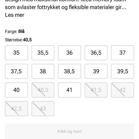
som avlaster fottrykket og fleksible materialer gir
denne fritidsskoen en lett og behagelig følelse hele
Les mer
dagen. Perfekt for deg som ønsker stil og funksjon i
ett.
Farge
:
Blå
Størrelse
:
40,5
35
35,5
36
36,5
37
37,5
38
38,5
39
39,5
40
40,5
41
41,5
42
42,5
43
Klikk og hent