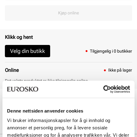
Kjøp online
Klikk og hent
Velg din butikk
Tilgjengelig i 0 butikker
Online
Ikke på lager
Det valgte produktet er ikke tilgjengelig online
30 dagers åpent kjøp
Klikk og hent innen 30 minutter
Denne nettsiden anvender cookies
Hjemlevering 3-7 dager
Gratis retur i butikk
Vi bruker informasjonskapsler for å gi innhold og
annonser et personlig preg, for å levere sosiale
mediefunksjoner og for å analysere trafikken vår. Vi deler