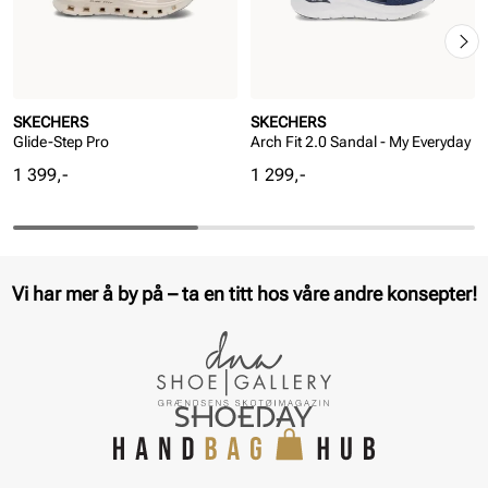
SKECHERS
SKECHERS
Glide-Step Pro
Arch Fit 2.0 Sandal - My Everyday
Pris
Pris
1 399,-
1 299,-
Vi har mer å by på – ta en titt hos våre andre konsepter!