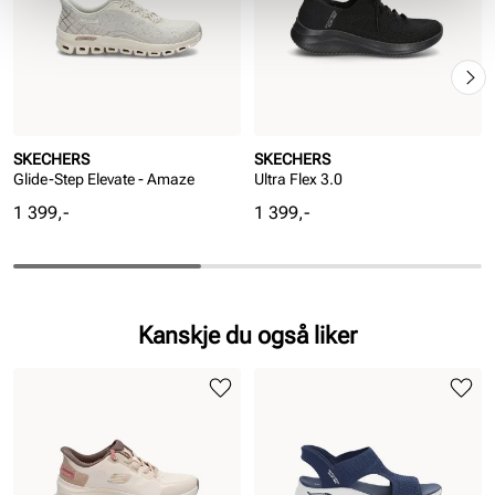
SKECHERS
SKECHERS
Glide-Step Elevate - Amaze
Ultra Flex 3.0
Pris
Pris
1 399,-
1 399,-
Kanskje du også liker