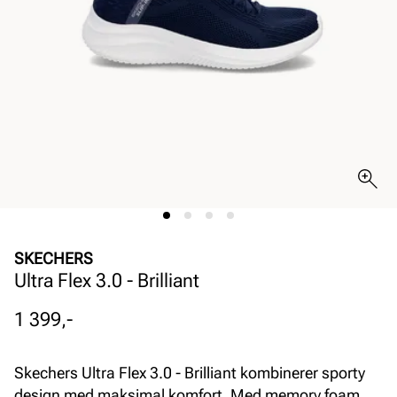
SKECHERS
Ultra Flex 3.0 - Brilliant
Pris
1 399,-
Skechers Ultra Flex 3.0 - Brilliant kombinerer sporty
design med maksimal komfort. Med memory foam