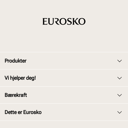
Produkter
Dame
Vi hjelper deg!
Herre
Kundeservice
Bærekraft
Barn
Bytte og retur
Junior
Vårt arbeid
Dette er Eurosko
Kjøpsbetingelser
Tilbehør
Våre policyer
Personvernerklæring
Om oss