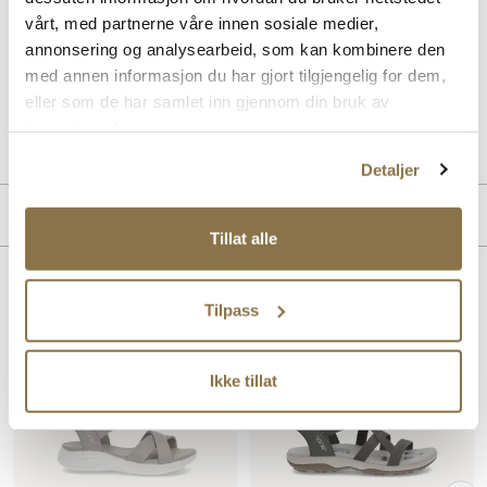
SKECHERS Arch Fit 2.0 Sandal - My Everyday kombinerer komfort
og støtte med en lett, pustende design. Sandalen har ergonomisk
vårt, med partnerne våre innen sosiale medier,
buestøtte som avlaster foten, og en fleksibel yttersåle som gir godt
annonsering og analysearbeid, som kan kombinere den
grep. Perfekt for aktive dager med stil og komfort.
med annen informasjon du har gjort tilgjengelig for dem,
eller som de har samlet inn gjennom din bruk av
Art. nr
41453424
tjenestene deres.
Lev. art. nr
119466
Detaljer
Merke
Tillat alle
Lignende produkter
Tilpass
Ikke tillat