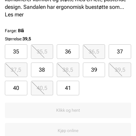
design. Sandalen har ergonomisk buestøtte som
avlaster foten, og en fleksibel yttersåle som gir godt
Les mer
grep. Perfekt for aktive dager med stil og komfort.
Farge
:
Blå
Størrelse
:
39,5
35
35,5
36
36,5
37
37,5
38
38,5
39
39,5
40
40,5
41
Klikk og hent
Kjøp online