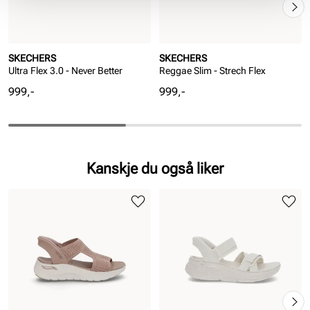
SKECHERS
SKECHERS
Ultra Flex 3.0 - Never Better
Reggae Slim - Strech Flex
Pris
Pris
999,-
999,-
Kanskje du også liker