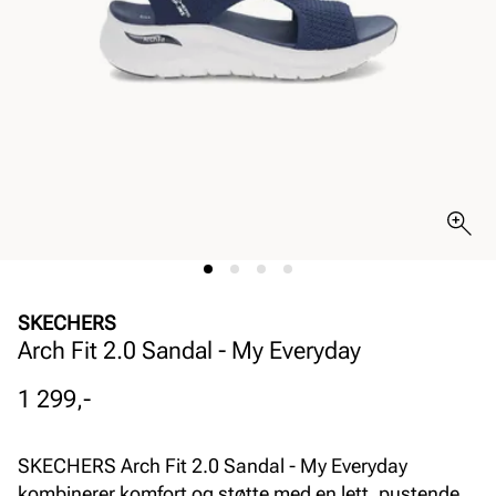
SKECHERS
Arch Fit 2.0 Sandal - My Everyday
Pris
1 299,-
SKECHERS Arch Fit 2.0 Sandal - My Everyday
kombinerer komfort og støtte med en lett, pustende