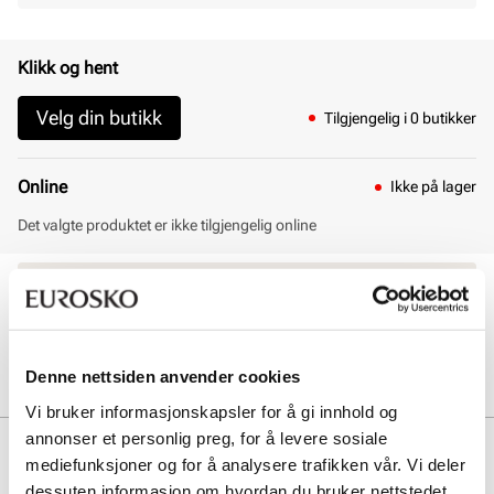
Klikk og hent
Velg din butikk
Tilgjengelig i 0 butikker
Online
Ikke på lager
Det valgte produktet er ikke tilgjengelig online
30 dagers åpent kjøp
Klikk og hent innen 30 minutter
Hjemlevering 3-7 dager
Gratis retur i butikk
Denne nettsiden anvender cookies
Vi bruker informasjonskapsler for å gi innhold og
annonser et personlig preg, for å levere sosiale
Beskrivelse
mediefunksjoner og for å analysere trafikken vår. Vi deler
dessuten informasjon om hvordan du bruker nettstedet