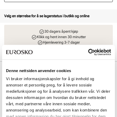
Velg en størrelse for å se lagerstatus i butikk og online
30 dagers åpent kjøp
Klikk og hent innen 30 minutter
Hjemlevering 3-7 dager
Gratis retur i butikk
Beskrivelse
Denne nettsiden anvender cookies
Vi bruker informasjonskapsler for å gi innhold og
Skechers ULTRA FLEX 3.0 - NEVER BETTER er en lett og fleksibel
sandal for dame, med justerbare stropper som gir optimal
annonser et personlig preg, for å levere sosiale
passform. Den myke sålen sikrer komfort hele dagen, perfekt for
mediefunksjoner og for å analysere trafikken vår. Vi deler
aktive sommerdager med stil og funksjonalitet.
dessuten informasjon om hvordan du bruker nettstedet
vårt, med partnerne våre innen sosiale medier,
Art. nr
41763416
annonsering og analysearbeid, som kan kombinere den
Lev. art. nr
119975
med annen informasjon du har gjort tilgjengelig for dem,