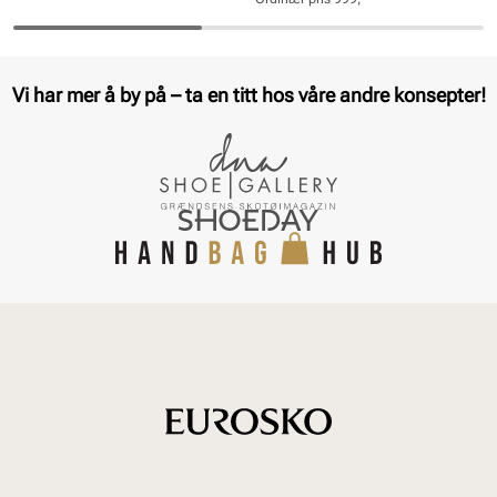
pris
pris
Pris
Pris
Vi har mer å by på – ta en titt hos våre andre konsepter!