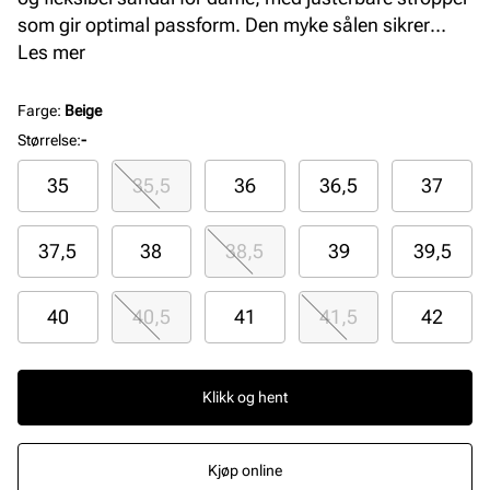
som gir optimal passform. Den myke sålen sikrer
komfort hele dagen, perfekt for aktive sommerdager
Les mer
med stil og funksjonalitet.
Farge
:
Beige
Størrelse
:
-
35
35,5
36
36,5
37
37,5
38
38,5
39
39,5
40
40,5
41
41,5
42
Klikk og hent
Kjøp online