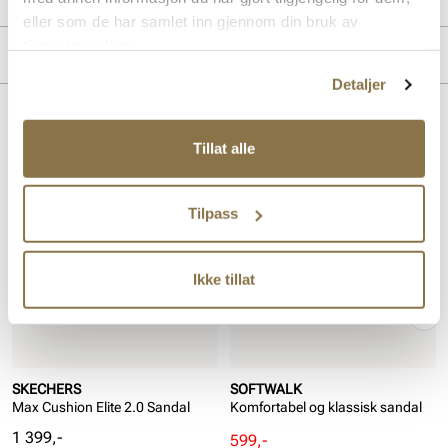
eller som de har samlet inn gjennom din bruk av
tjenestene deres.
Merke
Detaljer
Lignende produkter
Tillat alle
SALG
Tilpass
Ikke tillat
SKECHERS
SOFTWALK
Max Cushion Elite 2.0 Sandal
Komfortabel og klassisk sandal
Pris
1 399,-
Rabattert
Ordinær
599,-