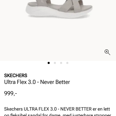
SKECHERS
Ultra Flex 3.0 - Never Better
Pris
999,-
Skechers ULTRA FLEX 3.0 - NEVER BETTER er en lett
og fleksibel sandal for dame, med justerbare stropper