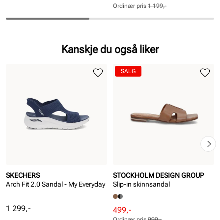
pris
pris
Ordinær pris
1 199,-
Pris
Pris
Kanskje du også liker
SALG
SKECHERS
STOCKHOLM DESIGN GROUP
Arch Fit 2.0 Sandal - My Everyday
Slip-in skinnsandal
Pris
1 299,-
Rabattert
Ordinær
499,-
Ordinær pris
999,-