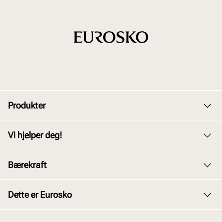
Produkter
Dame
Vi hjelper deg!
Herre
Kundeservice
Bærekraft
Barn
Bytte og retur
Junior
Vårt arbeid
Dette er Eurosko
Kjøpsbetingelser
Tilbehør
Våre policyer
Personvernerklæring
Om oss