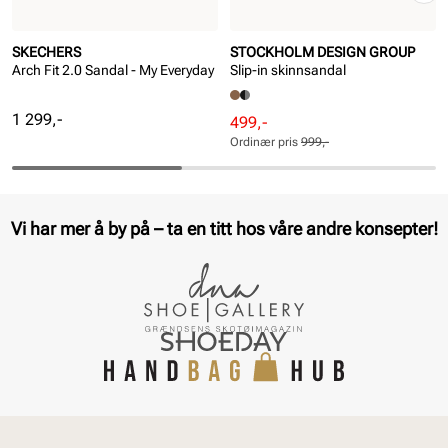
SKECHERS
STOCKHOLM DESIGN GROUP
Arch Fit 2.0 Sandal - My Everyday
Slip-in skinnsandal
Pris
1 299,-
Rabattert
Ordinær
499,-
pris
pris
Ordinær pris
999,-
Pris
Pris
Vi har mer å by på – ta en titt hos våre andre konsepter!