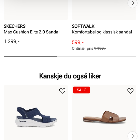
SKECHERS
SOFTWALK
Max Cushion Elite 2.0 Sandal
Komfortabel og klassisk sandal
Pris
1 399,-
Rabattert
Ordinær
599,-
pris
pris
Ordinær pris
1 199,-
Pris
Pris
Kanskje du også liker
SALG