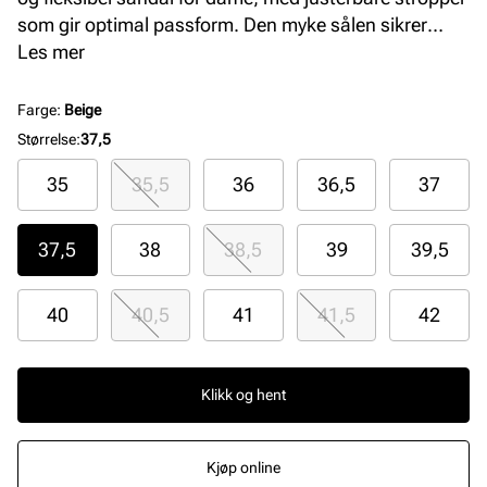
som gir optimal passform. Den myke sålen sikrer
komfort hele dagen, perfekt for aktive sommerdager
Les mer
med stil og funksjonalitet.
Farge
:
Beige
Størrelse
:
37,5
35
35,5
36
36,5
37
37,5
38
38,5
39
39,5
40
40,5
41
41,5
42
Klikk og hent
Kjøp online