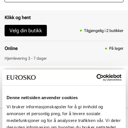
Klikk og hent
Velg din butikk
Tilgjengelig i 2 butikker
Online
På lager
Hjemlevering 3 - 7 dager
30 dagers åpent kjøp
Klikk og hent innen 30 minutter
Hjemlevering 3-7 dager
Gratis retur i butikk
Denne nettsiden anvender cookies
Vi bruker informasjonskapsler for å gi innhold og
annonser et personlig preg, for å levere sosiale
Beskrivelse
mediefunksjoner og for å analysere trafikken vår. Vi deler
dessuten informasjon om hvordan du bruker nettstedet