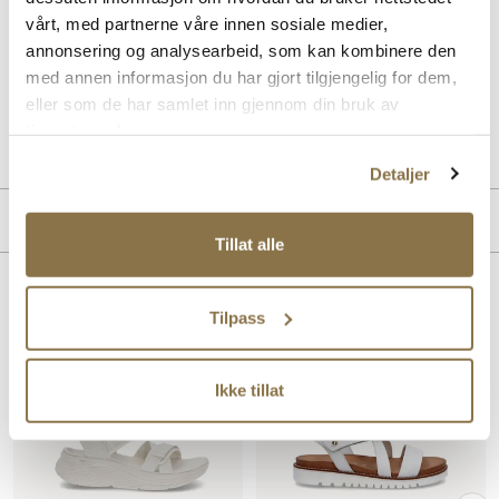
Skechers ULTRA FLEX 3.0 - NEVER BETTER er en lett og fleksibel
sandal for dame, med justerbare stropper som gir optimal
vårt, med partnerne våre innen sosiale medier,
passform. Den myke sålen sikrer komfort hele dagen, perfekt for
annonsering og analysearbeid, som kan kombinere den
aktive sommerdager med stil og funksjonalitet.
med annen informasjon du har gjort tilgjengelig for dem,
eller som de har samlet inn gjennom din bruk av
Art. nr
41763416
tjenestene deres.
Lev. art. nr
119975
Detaljer
Merke
Tillat alle
Lignende produkter
Tilpass
SALG
Ikke tillat