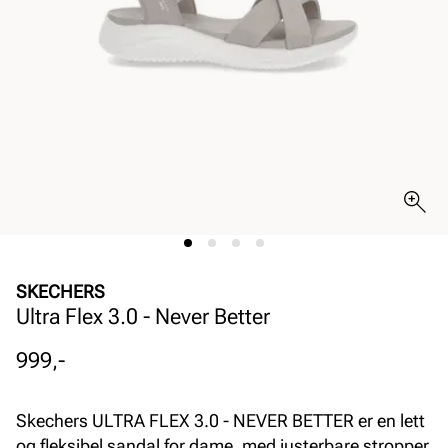
SKECHERS
Ultra Flex 3.0 - Never Better
Pris
999,-
Skechers ULTRA FLEX 3.0 - NEVER BETTER er en lett
og fleksibel sandal for dame, med justerbare stropper