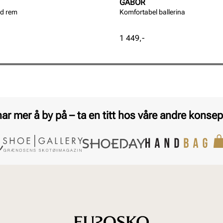
GABOR
ed rem
Komfortabel ballerina
Pris
1 449,-
har mer å by på – ta en titt hos våre andre konsep