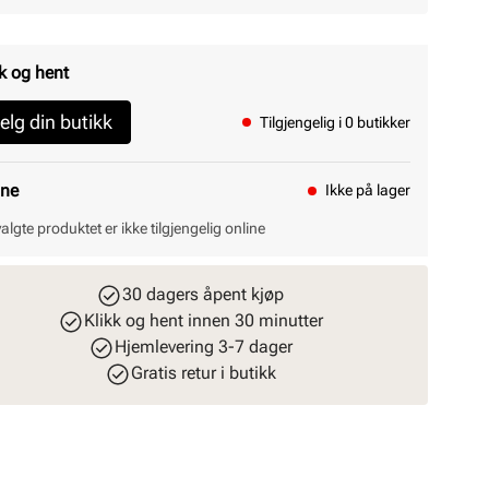
k og hent
elg din butikk
Tilgjengelig i 0 butikker
ine
Ikke på lager
valgte produktet er ikke tilgjengelig online
30 dagers åpent kjøp
Klikk og hent innen 30 minutter
Hjemlevering 3-7 dager
Gratis retur i butikk