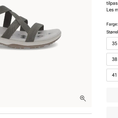
tilpa
dempe
Les 
Stilre
Farge
Større
35
38
41