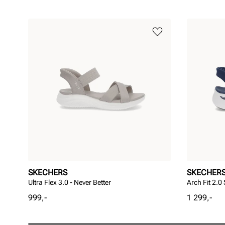
SKECHERS
SKECHER
Ultra Flex 3.0 - Never Better
Arch Fit 2.0
Pris
Pris
999,-
1 299,-