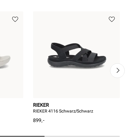
RIEKER
RI
RIEKER 4116 Schwarz/Schwarz
RIE
Pris
Pri
899,-
999