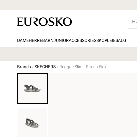
DAME
HERRE
BARN
JUNIOR
ACCESSORIES
SKOPLEIE
SALG
Brands
SKECHERS
Reggae Slim - Strech Flex