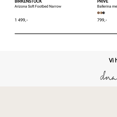
BIRKENSTOCK
PRIVÉ
Arizona Soft Footbed Narrow
Ballerina m
Pris
Pris
1 499,-
799,-
Vi 