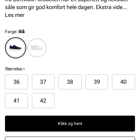
såle som gir god komfort hele dagen. Ekstra vide
lester og optimal passform, i tillegg til det nøye
Les mer
konstruerte hælpartiet som gjør at skoen er enkel og
ta av og på. Myk og behagelig innersåle som er
Farge
:
Blå
uttagbar.
Størrelse
:
-
36
37
38
39
40
41
42
Klikk og hent