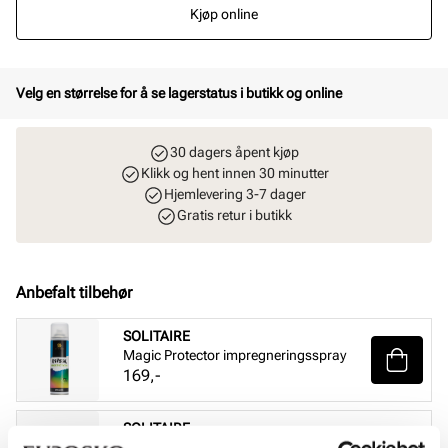
Kjøp online
Velg en størrelse for å se lagerstatus i butikk og online
30 dagers åpent kjøp
Klikk og hent innen 30 minutter
Hjemlevering 3-7 dager
Gratis retur i butikk
Anbefalt tilbehør
SOLITAIRE
Magic Protector impregneringsspray
Pris
169,-
SOLITAIRE
Sneaker Magic cleaning sett