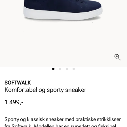
SOFTWALK
Komfortabel og sporty sneaker
Pris
1 499,-
Sporty og klassisk sneaker med praktiske strikklisser
fra Softwalk. Modellen har en superlett og fleksibel