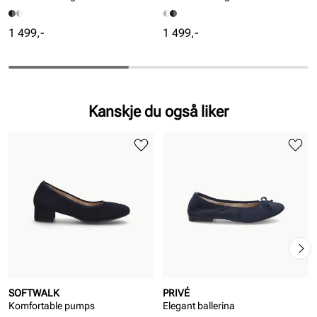
Pris
Pris
1 499,-
1 499,-
Kanskje du også liker
SOFTWALK
PRIVÉ
Komfortable pumps
Elegant ballerina