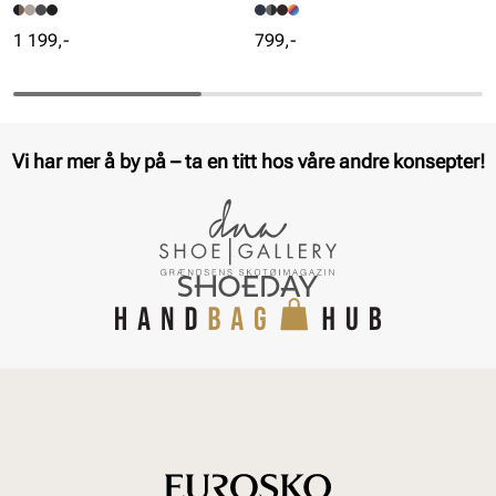
Pris
Pris
1 199,-
799,-
Vi har mer å by på – ta en titt hos våre andre konsepter!