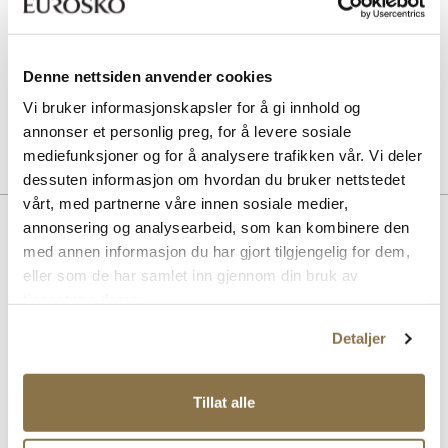
Pris
229,-
SOLITAIRE
Denne nettsiden anvender cookies
Sneaker Magic White
Vi bruker informasjonskapsler for å gi innhold og
Pris
99,-
annonser et personlig preg, for å levere sosiale
mediefunksjoner og for å analysere trafikken vår. Vi deler
dessuten informasjon om hvordan du bruker nettstedet
vårt, med partnerne våre innen sosiale medier,
Beskrivelse
annonsering og analysearbeid, som kan kombinere den
med annen informasjon du har gjort tilgjengelig for dem,
Sporty og klassisk sneaker med praktiske strikklisser fra Softwalk.
eller som de har samlet inn gjennom din bruk av
Modellen har en superlett og fleksibel såle som gir god komfort hele
tjenestene deres.
dagen. Ekstra vide lester og optimal passform, i tillegg til det nøye
konstruerte hælpartiet som gjør at skoen er enkel og ta av og på.
Detaljer
Myk og behagelig innersåle som er uttagbar.
Art. nr
32463003
Tillat alle
Lev. art. nr
26V1401