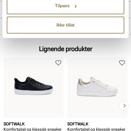
Tilpass
Produktdetaljer
Overdel:
Skinn
Ikke tillat
Merke
For:
Textil
Såle:
EVA såle
Lignende produkter
SOFTWALK
SOFTWALK
Komfortabel og klassisk sneaker
Komfortabel og klassisk sneaker