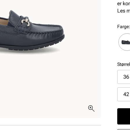
er ko
hverd
Les 
kombi
Farge
Større
36
42