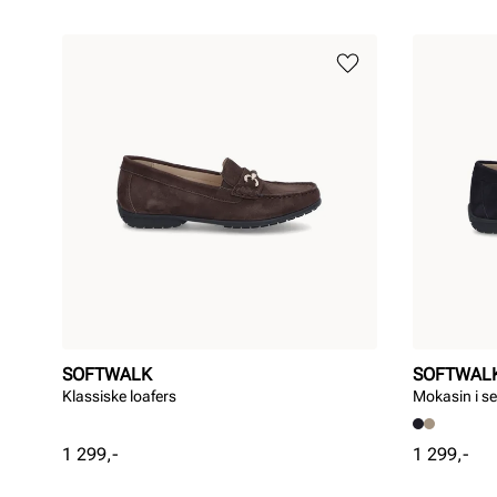
SOFTWALK
SOFTWAL
Klassiske loafers
Mokasin i s
Pris
Pris
1 299,-
1 299,-