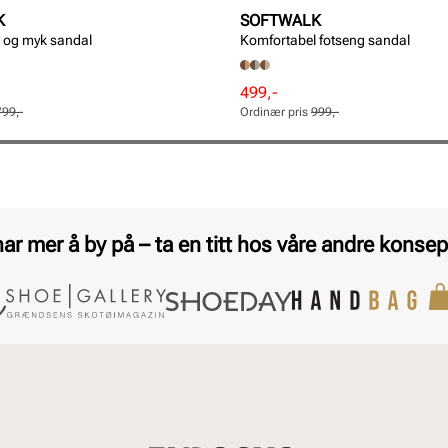
K
SOFTWALK
 og myk sandal
Komfortabel fotseng sandal
Rabattert
Ordinær
499,-
pris
pris
799,-
Ordinær pris
999,-
Pris
Pris
har mer å by på – ta en titt hos våre andre konsep