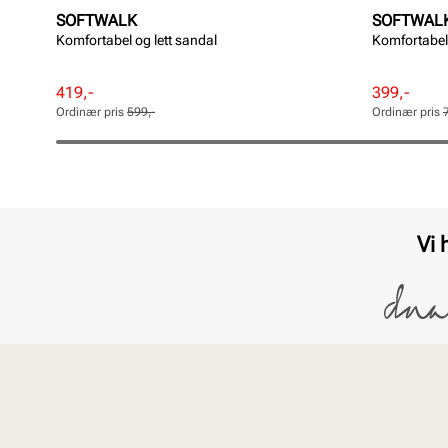
SOFTWALK
SOFTWAL
Komfortabel og lett sandal
Komfortabel
Rabattert
Ordinær
Rabattert
Ordinær
419,-
399,-
pris
pris
pris
pris
Ordinær pris
599,-
Ordinær pris
Pris
Pris
Pris
Pris
Vi 