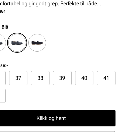
mfortabel og gir godt grep. Perfekte til både
agsbruk og mer formelle anledninger, disse skoene
mer
nerer stil med funksjonalitet.
:
Blå
lse
:
-
37
38
39
40
41
Klikk og hent