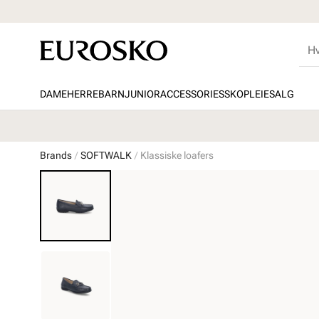
DAME
HERRE
BARN
JUNIOR
ACCESSORIES
SKOPLEIE
SALG
Brands
SOFTWALK
Klassiske loafers