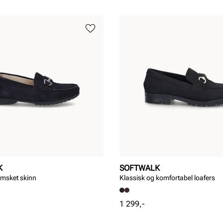
K
SOFTWALK
emsket skinn
Klassisk og komfortabel loafers
Pris
1 299,-