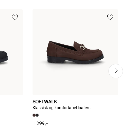
SOFTWALK
RI
Klassisk og komfortabel loafers
Mok
Pris
Pri
1 299,-
1 0