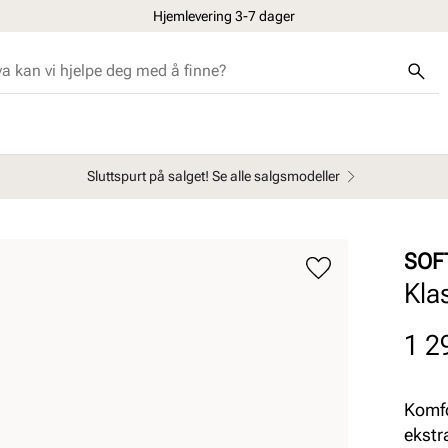
Hjemlevering 3-7 dager
Sluttspurt på salget! Se alle salgsmodeller
SOF
Kla
Pris
1 2
Komfo
ekstr