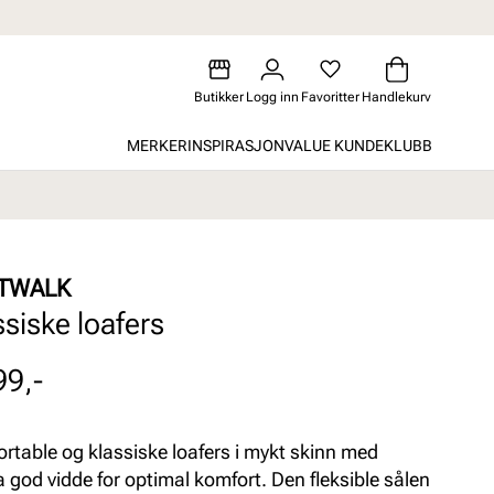
Butikker
Logg inn
Favoritter
Handlekurv
MERKER
INSPIRASJON
VALUE KUNDEKLUBB
TWALK
ssiske loafers
99,-
rtable og klassiske loafers i mykt skinn med
a god vidde for optimal komfort. Den fleksible sålen