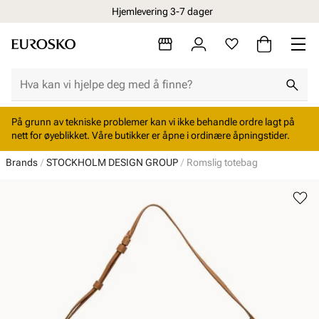
Hjemlevering 3-7 dager
På grunn av tekniske problemer kan vi ikke behandle ordre lagt på
nett for øyeblikket. Våre butikker er åpne i ordinære åpningstider.
Brands
STOCKHOLM DESIGN GROUP
Romslig totebag