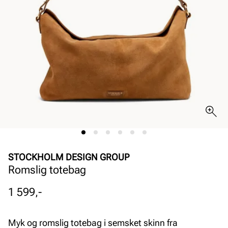
STOCKHOLM DESIGN GROUP
Romslig totebag
Pris
1 599,-
Myk og romslig totebag i semsket skinn fra