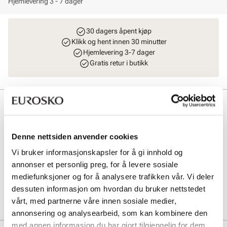
Hjemlevering 3 - 7 dager
30 dagers åpent kjøp
Klikk og hent innen 30 minutter
Hjemlevering 3-7 dager
Gratis retur i butikk
Beskrivelse
Myk og romslig totebag i semsket skinn fra Stockholm Design
Group. Perfekt hverdagsveske hvor du har god plass til det meste.
Denne nettsiden anvender cookies
Vesken har et stort rom på innsiden med en smart glidelåslomme og
Vi bruker informasjonskapsler for å gi innhold og
en mobillomme på sidene. Justerbar skulderrem med gulldetaljer. L
= 44 cm H = 28 cm B = 11 cm.
annonser et personlig preg, for å levere sosiale
mediefunksjoner og for å analysere trafikken vår. Vi deler
dessuten informasjon om hvordan du bruker nettstedet
Art. nr
96247400
vårt, med partnerne våre innen sosiale medier,
Lev. art. nr
8964
annonsering og analysearbeid, som kan kombinere den
med annen informasjon du har gjort tilgjengelig for dem,