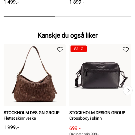
Pris
Pris
1 499,-
1 899,-
Kanskje du også liker
SALG
STOCKHOLM DESIGN GROUP
STOCKHOLM DESIGN GROUP
Flettet skinnveske
Crossbody i skinn
Pris
1 999,-
Rabattert
Ordinær
699,-
pris
pris
Ordinær pris
999,-