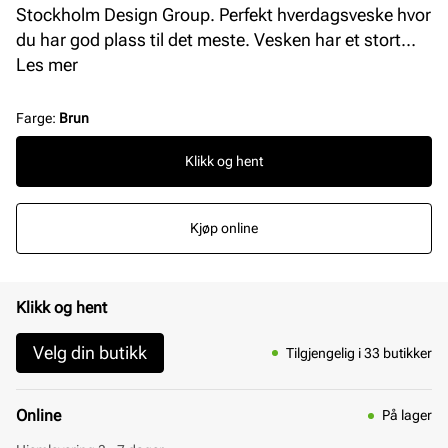
Stockholm Design Group. Perfekt hverdagsveske hvor
du har god plass til det meste. Vesken har et stort
rom på innsiden med en smart glidelåslomme og en
Les mer
mobillomme på sidene. Justerbar skulderrem med
gulldetaljer. L = 44 cm H = 28 cm B = 11 cm.
Farge
:
Brun
Klikk og hent
Kjøp online
Klikk og hent
Velg din butikk
Tilgjengelig i 33 butikker
Online
På lager