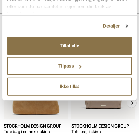
Produktdetaljer
eller som de har samlet inn gjennom din bruk av
tjenestene deres.
Overdel:
Skinn
Merke
Detaljer
Lignende produkter
Tillat alle
Tilpass
Ikke tillat
STOCKHOLM DESIGN GROUP
STOCKHOLM DESIGN GROUP
Tote bag i semsket skinn
Tote bag i skinn