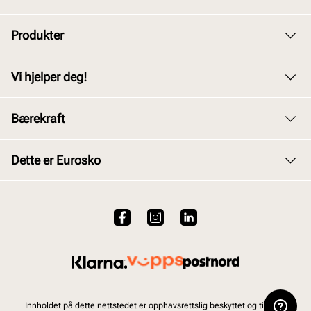
Produkter
Dame
Vi hjelper deg!
Herre
Kundeservice
Bærekraft
Barn
Bytte og retur
Junior
Vårt arbeid
Dette er Eurosko
Kjøpsbetingelser
Tilbehør
Våre policyer
Personvernerklæring
Om oss
Skopleie
Åpenhetsloven
Brukervilkår for nettstedet
VALUE kundeklubb
Bærekraftsrapport 2025
Viktig å vite om våre produkter
Jobb hos oss
Ofte stilte spørsmål
Innholdet på dette nettstedet er opphavsrettslig beskyttet og tilhører