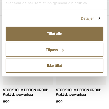
eller som de har samlet inn gjennom din bruk av
Overdel:
Syntetisk
Merke
tjenestene deres.
Detaljer
Lignende produkter
Tillat alle
Tilpass
Ikke tillat
STOCKHOLM DESIGN GROUP
STOCKHOLM DESIGN GROUP
Praktisk weekenbag
Praktisk weekenbag
Pris
Pris
899,-
899,-