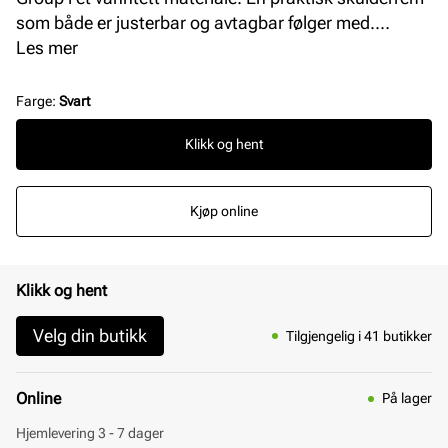
som både er justerbar og avtagbar følger med.
Glidelåslukking på toppen. L: 49 cm H: 39 cm B: 19
Les mer
cm.
Farge
:
Svart
Klikk og hent
Kjøp online
Klikk og hent
Velg din butikk
Tilgjengelig i 41 butikker
Online
På lager
Hjemlevering 3 - 7 dager