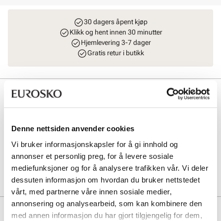
30 dagers åpent kjøp
Klikk og hent innen 30 minutter
Hjemlevering 3-7 dager
Gratis retur i butikk
Beskrivelse
Praktisk og smart weekenbag fra Stockholm Design Group i et
vanntett materiale. En praktisk skulderrem som både er justerbar og
Denne nettsiden anvender cookies
avtagbar følger med. Glidelåslukking på toppen. L: 49 cm H: 39 cm
B: 19 cm.
Vi bruker informasjonskapsler for å gi innhold og
annonser et personlig preg, for å levere sosiale
Art. nr
95507402
mediefunksjoner og for å analysere trafikken vår. Vi deler
Lev. art. nr
8024
dessuten informasjon om hvordan du bruker nettstedet
vårt, med partnerne våre innen sosiale medier,
annonsering og analysearbeid, som kan kombinere den
Produktdetaljer
med annen informasjon du har gjort tilgjengelig for dem,