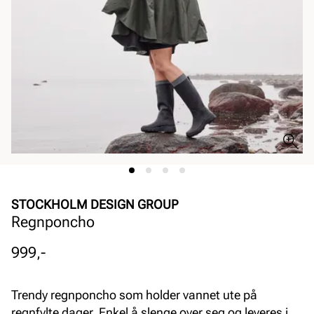
STOCKHOLM DESIGN GROUP
Regnponcho
Pris
999,-
Trendy regnponcho som holder vannet ute på
regnfylte dager. Enkel å slenge over seg og leveres i