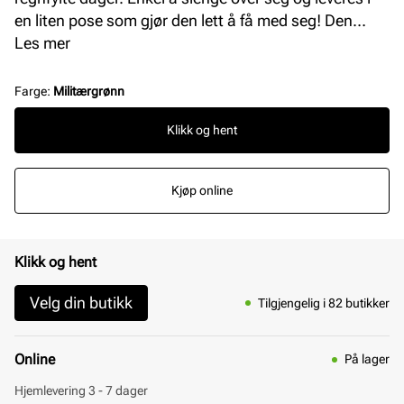
en liten pose som gjør den lett å få med seg! Den
praktiske regnponchoen med refleksprinten
Les mer
'Stockholm Design Group' – perfekt for beskyttelse
mot regn og synlighet i mørket.
Farge
:
Militærgrønn
Klikk og hent
Kjøp online
Klikk og hent
Velg din butikk
Tilgjengelig i 82 butikker
Online
På lager
Hjemlevering 3 - 7 dager