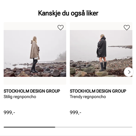
Kanskje du også liker
STOCKHOLM DESIGN GROUP
STOCKHOLM DESIGN GROUP
Stilig regnponcho
Trendy regnponcho
Pris
Pris
999,-
999,-