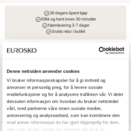
30 dagers åpent kjøp
Klikk og hent innen 30 minutter
Hjemlevering 3-7 dager
Gratis retur i butikk
Beskrivelse
Trendy regnponcho som holder vannet ute på regnfylte dager. Enkel
Denne nettsiden anvender cookies
å slenge over seg og leveres i en liten pose som gjør den lett å få med
seg! Den praktiske regnponchoen med refleksprinten 'Stockholm
Vi bruker informasjonskapsler for å gi innhold og
Design Group' – perfekt for beskyttelse mot regn og synlighet i
annonser et personlig preg, for å levere sosiale
mørket.
mediefunksjoner og for å analysere trafikken vår. Vi deler
dessuten informasjon om hvordan du bruker nettstedet
Art. nr
91827401
vårt, med partnerne våre innen sosiale medier,
Lev. art. nr
6002
annonsering og analysearbeid, som kan kombinere den
med annen informasjon du har gjort tilgjengelig for dem,
eller som de har samlet inn gjennom din bruk av
Merke