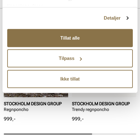
tjenestene deres.
Detaljer
Lignende produkter
Tillat alle
Tilpass
Ikke tillat
STOCKHOLM DESIGN GROUP
STOCKHOLM DESIGN GROUP
Regnponcho
Trendy regnponcho
Pris
Pris
999,-
999,-