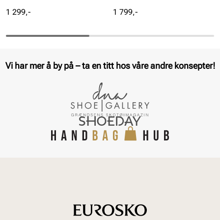
Pris
Pris
1 299,-
1 799,-
Vi har mer å by på – ta en titt hos våre andre konsepter!