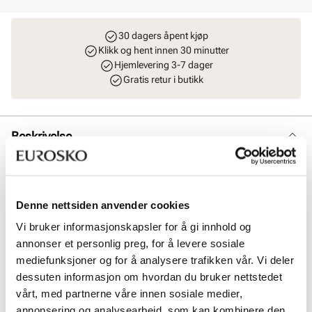
30 dagers åpent kjøp
Klikk og hent innen 30 minutter
Hjemlevering 3-7 dager
Gratis retur i butikk
Beskrivelse
Stor og romslig shopper i robust skinn fra Stockholm DG. Modellen
har et stort rom på innsiden med en praktisk mobillomme +
glidelåslomme på siden. Behagelige skulderremmer som sitter godt
på skulderen. Vesken lukkes enkelt med en magnetknapp på
Denne nettsiden anvender cookies
toppen. Den lekre lille lommeboken følger med. Perfekt
Vi bruker informasjonskapsler for å gi innhold og
hverdagsveske som rommer det meste. L = 40 cm H = 30 cm B = 15
annonser et personlig preg, for å levere sosiale
cm.
mediefunksjoner og for å analysere trafikken vår. Vi deler
dessuten informasjon om hvordan du bruker nettstedet
Art. nr
96243401
vårt, med partnerne våre innen sosiale medier,
Lev. art. nr
8807
annonsering og analysearbeid, som kan kombinere den