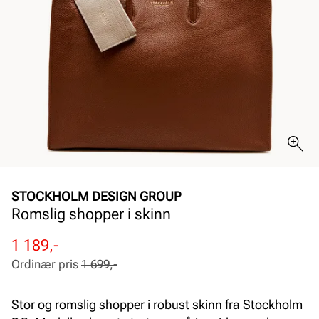
STOCKHOLM DESIGN GROUP
Romslig shopper i skinn
Rabattert
Ordinær
1 189,-
pris
pris
Ordinær pris
1 699,-
Pris
Pris
Stor og romslig shopper i robust skinn fra Stockholm