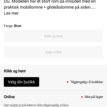
DG. Modellen har et stort rom på innsiden med en
praktisk mobillomme + glidelåslomme på siden.
Behagelige skulderremmer som sitter godt på
Les mer
skulderen. Vesken lukkes enkelt med en
magnetknapp på toppen. Den lekre lille lommeboken
Farge
:
Brun
følger med. Perfekt hverdagsveske som rommer det
Klikk og hent
meste. L = 40 cm H = 30 cm B = 15 cm.
Kjøp online
Klikk og hent
Velg din butikk
Tilgjengelig i 0 butikker
Online
Ikke på lager
Det valgte produktet er ikke tilgjengelig online