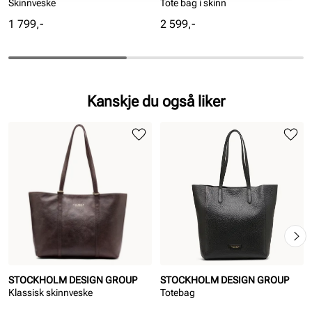
Skinnveske
Tote bag i skinn
Pris
Pris
1 799,-
2 599,-
Kanskje du også liker
STOCKHOLM DESIGN GROUP
STOCKHOLM DESIGN GROUP
Klassisk skinnveske
Totebag