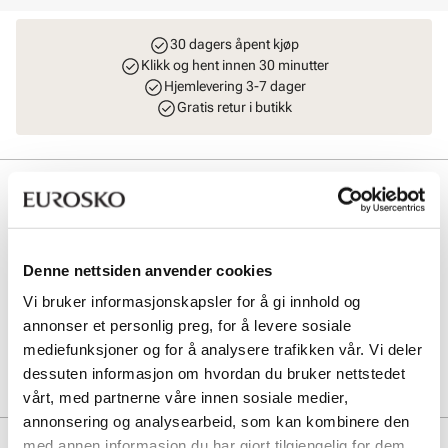
30 dagers åpent kjøp
Klikk og hent innen 30 minutter
Hjemlevering 3-7 dager
Gratis retur i butikk
Beskrivelse
Trendy crossbody veske fra Stockholm DG med lekre detaljer i
børstet gull. Modellen har et stort rom på innsiden med glidelås- og
mobillomme på sidene. I tillegg har vesken en praktisk lomme på
Denne nettsiden anvender cookies
baksiden. Justerbar og avtagbar skulderrem. L = 20 cm H = 14 cm B
Vi bruker informasjonskapsler for å gi innhold og
= 7,5 cm.
annonser et personlig preg, for å levere sosiale
mediefunksjoner og for å analysere trafikken vår. Vi deler
Art. nr
96743401
dessuten informasjon om hvordan du bruker nettstedet
Lev. art. nr
8901
vårt, med partnerne våre innen sosiale medier,
annonsering og analysearbeid, som kan kombinere den
Produktdetaljer
med annen informasjon du har gjort tilgjengelig for dem,