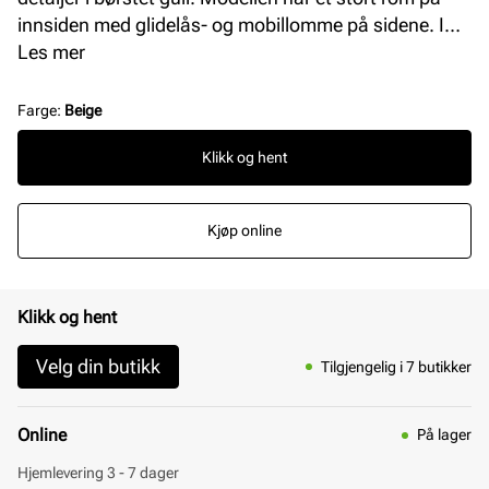
innsiden med glidelås- og mobillomme på sidene. I
tillegg har vesken en praktisk lomme på baksiden.
Les mer
Justerbar og avtagbar skulderrem. L = 20 cm H = 14
cm B = 7,5 cm.
Farge
:
Beige
Klikk og hent
Kjøp online
Klikk og hent
Velg din butikk
Tilgjengelig i 7 butikker
Online
På lager
Hjemlevering 3 - 7 dager