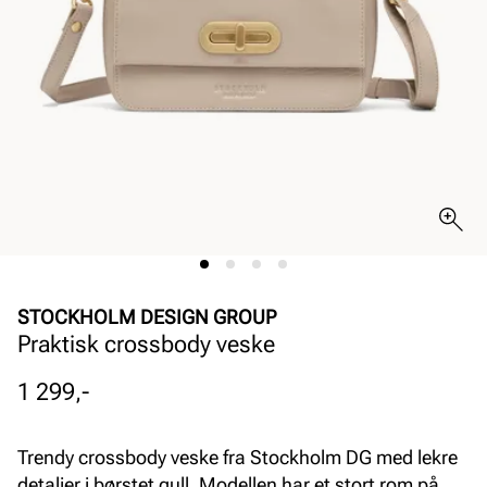
STOCKHOLM DESIGN GROUP
Praktisk crossbody veske
Pris
1 299,-
Trendy crossbody veske fra Stockholm DG med lekre
detaljer i børstet gull. Modellen har et stort rom på