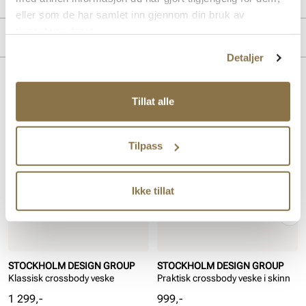
eller som de har samlet inn gjennom din bruk av
Overdel:
Skinn
tjenestene deres.
Merke
Detaljer
Lignende produkter
Tillat alle
Tilpass
Ikke tillat
STOCKHOLM DESIGN GROUP
STOCKHOLM DESIGN GROUP
Klassisk crossbody veske
Praktisk crossbody veske i skinn
Pris
Pris
1 299,-
999,-