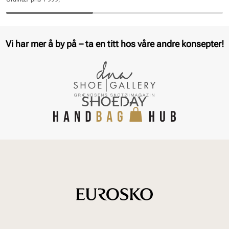
pris
pris
Pris
Pris
Vi har mer å by på – ta en titt hos våre andre konsepter!