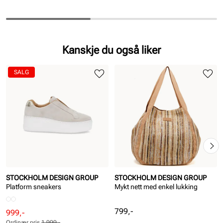
Kanskje du også liker
SALG
STOCKHOLM DESIGN GROUP
STOCKHOLM DESIGN GROUP
Platform sneakers
Mykt nett med enkel lukking
Pris
799,-
Rabattert
Ordinær
999,-
Ordinær pris
1 999,-