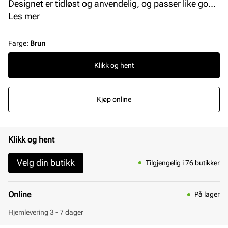
Designet er tidløst og anvendelig, og passer like godt
til både hverdagsantrekk og mer pyntede looks.Et
Les mer
allsidig tilbehør som fullfører antrekket med både stil
og kvalitet. Størrelsen på belte er 114 cm.
Farge
:
Brun
Klikk og hent
Kjøp online
Klikk og hent
Velg din butikk
Tilgjengelig i 76 butikker
Online
På lager
Hjemlevering 3 - 7 dager