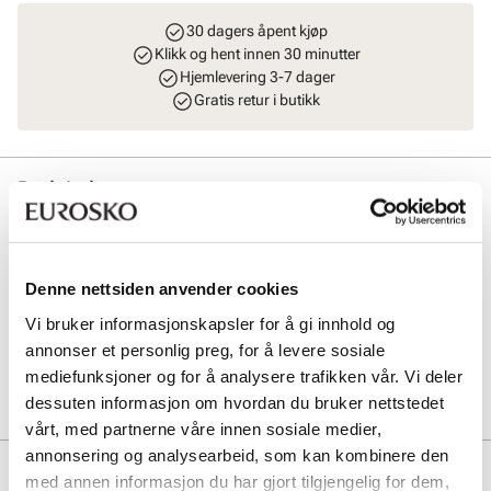
30 dagers åpent kjøp
Klikk og hent innen 30 minutter
Hjemlevering 3-7 dager
Gratis retur i butikk
Beskrivelse
Et klassisk og stilrent belte i skinn, fremhevet med elegante
gulldetaljer som gir et eksklusivt preg. Designet er tidløst og
anvendelig, og passer like godt til både hverdagsantrekk og mer
Denne nettsiden anvender cookies
pyntede looks.Et allsidig tilbehør som fullfører antrekket med både
stil og kvalitet. Størrelsen på belte er 114 cm.
Vi bruker informasjonskapsler for å gi innhold og
annonser et personlig preg, for å levere sosiale
Art. nr
93543402
mediefunksjoner og for å analysere trafikken vår. Vi deler
Lev. art. nr
8981
dessuten informasjon om hvordan du bruker nettstedet
vårt, med partnerne våre innen sosiale medier,
annonsering og analysearbeid, som kan kombinere den
Produktdetaljer
med annen informasjon du har gjort tilgjengelig for dem,