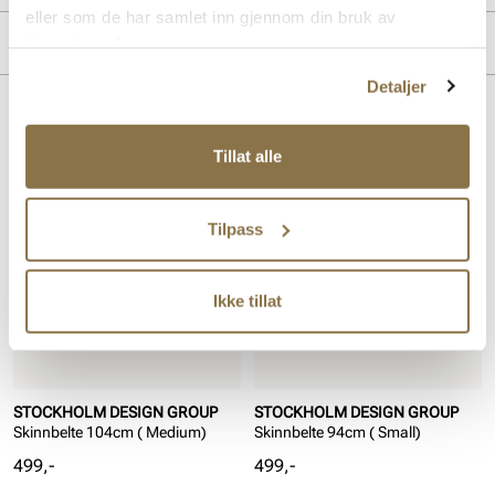
eller som de har samlet inn gjennom din bruk av
Overdel:
Skinn
Merke
tjenestene deres.
Detaljer
Lignende produkter
Tillat alle
Tilpass
Ikke tillat
STOCKHOLM DESIGN GROUP
STOCKHOLM DESIGN GROUP
Skinnbelte 104cm ( Medium)
Skinnbelte 94cm ( Small)
Pris
Pris
499,-
499,-