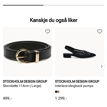
Kanskje du også liker
STOCKHOLM DESIGN GROUP
STOCKHOLM DESIGN GROUP
Skinnbelte 114cm ( Large)
Interlace slingback pumps
Pris
Pris
499,-
1 299,-