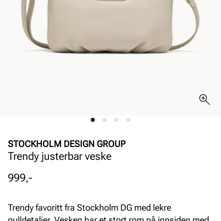
STOCKHOLM DESIGN GROUP
Trendy justerbar veske
Pris
999,-
Trendy favoritt fra Stockholm DG med lekre
gulldetaljer. Vesken har et stort rom på innsiden med