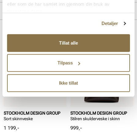
eller som de har samlet inn gjennom din bruk av
Overdel:
Skinn
Merke
tjenestene deres.
Detaljer
Lignende produkter
Tillat alle
Tilpass
Ikke tillat
STOCKHOLM DESIGN GROUP
STOCKHOLM DESIGN GROUP
Sort skinnveske
Stilren skulderveske i skinn
Pris
Pris
1 199,-
999,-