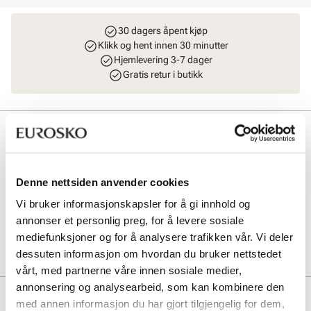
30 dagers åpent kjøp
Klikk og hent innen 30 minutter
Hjemlevering 3-7 dager
Gratis retur i butikk
Beskrivelse
Trendy favoritt fra Stockholm DG med lekre gulldetaljer. Vesken har
et stort rom på innsiden med en praktisk glidelåslomme på siden.
Denne nettsiden anvender cookies
Justerbar og avtagbar skulderrem i skinn. Like fin til både hverdag
og fest. L = 24 cm H = 14 cm B = 5 cm.
Vi bruker informasjonskapsler for å gi innhold og
annonser et personlig preg, for å levere sosiale
Art. nr
96643405
mediefunksjoner og for å analysere trafikken vår. Vi deler
Lev. art. nr
8711
dessuten informasjon om hvordan du bruker nettstedet
vårt, med partnerne våre innen sosiale medier,
annonsering og analysearbeid, som kan kombinere den
Produktdetaljer
med annen informasjon du har gjort tilgjengelig for dem,