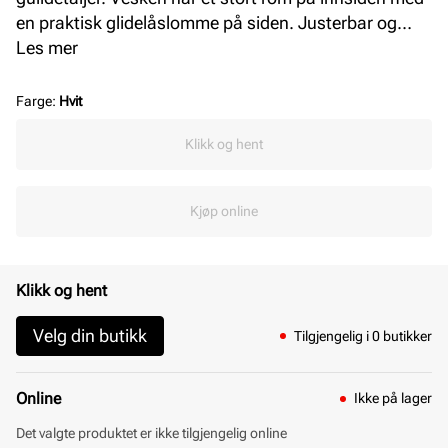
en praktisk glidelåslomme på siden. Justerbar og
avtagbar skulderrem i skinn. Like fin til både hverdag
Les mer
og fest. L = 24 cm H = 14 cm B = 5 cm.
Farge
:
Hvit
Klikk og hent
Kjøp online
Klikk og hent
Velg din butikk
Tilgjengelig i 0 butikker
Online
Ikke på lager
Det valgte produktet er ikke tilgjengelig online