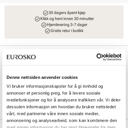
30 dagers åpent kjøp
Klikk og hent innen 30 minutter
Hjemlevering 3-7 dager
Gratis retur i butikk
Beskrivelse
Lett og heklet sommernett fra Stockholm Design Group i lekker natur
farge. Superlett raffia veske med fine detaljer og en praktisk
mobillomme på innsiden. Modellen har behagelige skulderremmer i
Denne nettsiden anvender cookies
cognac. Lukkes enkelt med en trykk/magnet knapp. Supert følge til
Vi bruker informasjonskapsler for å gi innhold og
stranden, ferie, fritid og shopping. L: 25 cm H: 33 cm B: 25 cm.
annonser et personlig preg, for å levere sosiale
mediefunksjoner og for å analysere trafikken vår. Vi deler
Art. nr
96243403
dessuten informasjon om hvordan du bruker nettstedet
Lev. art. nr
8903
vårt, med partnerne våre innen sosiale medier,
annonsering og analysearbeid, som kan kombinere den
Produktdetaljer
med annen informasjon du har gjort tilgjengelig for dem,