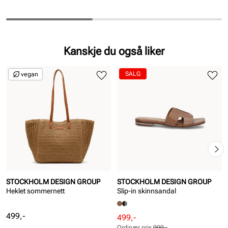
Kanskje du også liker
SALG
vegan
STOCKHOLM DESIGN GROUP
STOCKHOLM DESIGN GROUP
Heklet sommernett
Slip-in skinnsandal
Pris
499,-
Rabattert
Ordinær
499,-
Ordinær pris
999,-