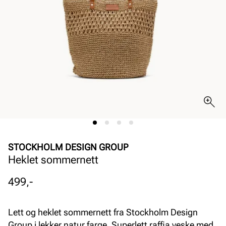
STOCKHOLM DESIGN GROUP
Heklet sommernett
Pris
499,-
Lett og heklet sommernett fra Stockholm Design
Group i lekker natur farge. Superlett raffia veske med