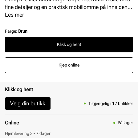
fine detaljer og en praktisk mobillomme på innsiden.
Modellen har behagelige skulderremmer i cognac.
Les mer
Lukkes enkelt med en trykk/magnet knapp. Supert
følge til stranden, ferie, fritid og shopping. L: 25 cm H:
Farge
:
Brun
33 cm B: 25 cm.
Klikk og hent
Kjøp online
Klikk og hent
Velg din butikk
Tilgjengelig i 17 butikker
Online
På lager
Hjemlevering 3 - 7 dager