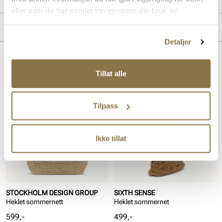
eller som de har samlet inn gjennom din bruk av
Overdel:
Syntetisk
tjenestene deres.
Merke
Detaljer
Lignende produkter
Tillat alle
Tilpass
Ikke tillat
STOCKHOLM DESIGN GROUP
SIXTH SENSE
Heklet sommernett
Heklet sommernet
Pris
Pris
599,-
499,-