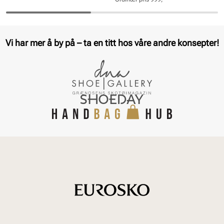
pris
pris
Pris
Pris
Vi har mer å by på – ta en titt hos våre andre konsepter!