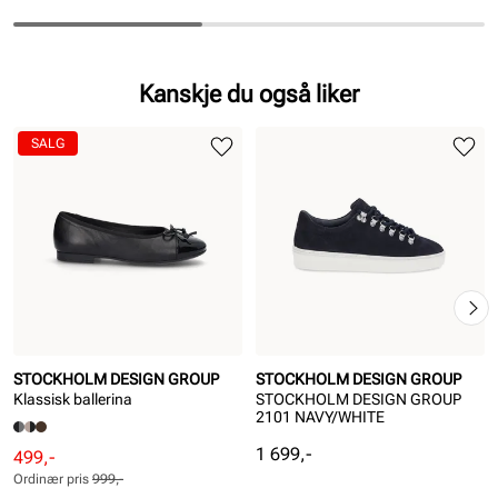
Kanskje du også liker
SALG
STOCKHOLM DESIGN GROUP
STOCKHOLM DESIGN GROUP
Klassisk ballerina
STOCKHOLM DESIGN GROUP
2101 NAVY/WHITE
Pris
1 699,-
Rabattert
Ordinær
499,-
pris
pris
Ordinær pris
999,-