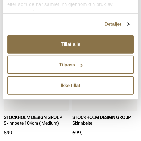
eller som de har samlet inn gjennom din bruk av
Overdel:
Skinn
Merke
tjenestene deres.
Detaljer
Lignende produkter
Tillat alle
Tilpass
Ikke tillat
STOCKHOLM DESIGN GROUP
STOCKHOLM DESIGN GROUP
Skinnbelte 104cm ( Medium)
Skinnbelte
Pris
Pris
699,-
699,-