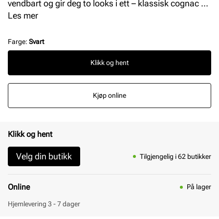
vendbart og gir deg to looks i ett – klassisk cognac på
den ene siden og tidløst sort på den andre. Perfekt for
Les mer
deg som ønsker et allsidig tilbehør som enkelt kan
tilpasses både hverdags- og penantrekk. Størrelsen
Farge
:
Svart
på belte er 94 cm.
Klikk og hent
Kjøp online
Klikk og hent
Velg din butikk
Tilgjengelig i 62 butikker
Online
På lager
Hjemlevering 3 - 7 dager