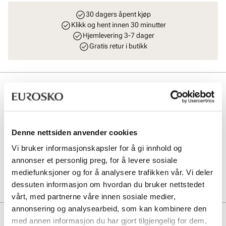
30 dagers åpent kjøp
Klikk og hent innen 30 minutter
Hjemlevering 3-7 dager
Gratis retur i butikk
Beskrivelse
Et stilrent belte i robust skinn med en elegant logospenne som gir et
eksklusivt preg. Beltet er vendbart og gir deg to looks i ett – klassisk
cognac på den ene siden og tidløst sort på den andre. Perfekt for
Denne nettsiden anvender cookies
deg som ønsker et allsidig tilbehør som enkelt kan tilpasses både
hverdags- og penantrekk. Størrelsen på belte er 94 cm.
Vi bruker informasjonskapsler for å gi innhold og
annonser et personlig preg, for å levere sosiale
mediefunksjoner og for å analysere trafikken vår. Vi deler
Art. nr
93543406
dessuten informasjon om hvordan du bruker nettstedet
Lev. art. nr
8980
vårt, med partnerne våre innen sosiale medier,
annonsering og analysearbeid, som kan kombinere den
Produktdetaljer
med annen informasjon du har gjort tilgjengelig for dem,