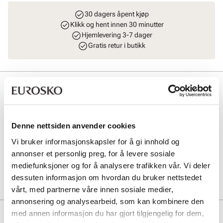
30 dagers åpent kjøp
Klikk og hent innen 30 minutter
Hjemlevering 3-7 dager
Gratis retur i butikk
Beskrivelse
Lekker og praktisk totebag/workbag fra Stockholm DG med
supersmarte løsninger på innsiden. Polstret innside med PC lomme,
to mobillommer og glidelåslomme på siden. Modellen har praktiske
Denne nettsiden anvender cookies
og justerbare skulderremmer. Gulldetaljer. L = 31 cm H = 38 cm B =
Vi bruker informasjonskapsler for å gi innhold og
12 cm.
annonser et personlig preg, for å levere sosiale
mediefunksjoner og for å analysere trafikken vår. Vi deler
Art. nr
96143408
dessuten informasjon om hvordan du bruker nettstedet
Lev. art. nr
8906
vårt, med partnerne våre innen sosiale medier,
annonsering og analysearbeid, som kan kombinere den
med annen informasjon du har gjort tilgjengelig for dem,
Produktdetaljer