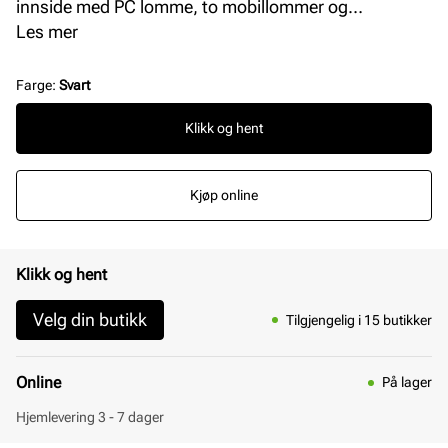
innside med PC lomme, to mobillommer og
glidelåslomme på siden. Modellen har praktiske og
Les mer
justerbare skulderremmer. Gulldetaljer. L = 31 cm H =
38 cm B = 12 cm.
Farge
:
Svart
Klikk og hent
Kjøp online
Klikk og hent
Velg din butikk
Tilgjengelig i 15 butikker
Online
På lager
Hjemlevering 3 - 7 dager