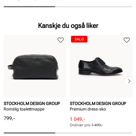
Pris
Pris
Kanskje du også liker
SALG
STOCKHOLM DESIGN GROUP
STOCKHOLM DESIGN GROUP
Romslig toalettmappe
Premium dress-sko
Pris
799,-
Rabattert
Ordinær
1 049,-
pris
pris
Ordinær pris
1 499,-
Pris
Pris