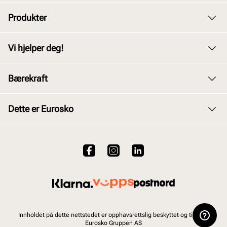
Produkter
Dame
Vi hjelper deg!
Herre
Kundeservice
Bærekraft
Barn
Bytte og retur
Junior
Vårt arbeid
Dette er Eurosko
Kjøpsbetingelser
Tilbehør
Våre policyer
Personvernerklæring
Om oss
Skopleie
Åpenhetsloven
Brukervilkår for nettstedet
VALUE kundeklubb
Bærekraftsrapport 2025
Viktig å vite om våre produkter
Jobb hos oss
Ofte stilte spørsmål
Innholdet på dette nettstedet er opphavsrettslig beskyttet og tilhører
Eurosko Gruppen AS