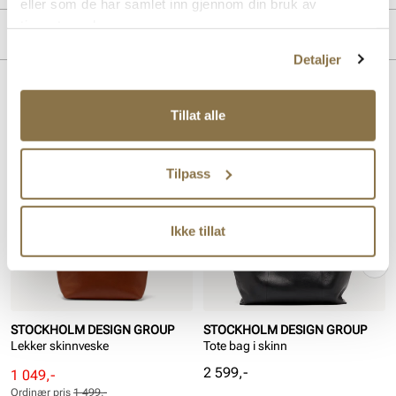
eller som de har samlet inn gjennom din bruk av
Overdel:
Skinn
tjenestene deres.
Merke
Detaljer
Lignende produkter
Tillat alle
SALG
Tilpass
Ikke tillat
STOCKHOLM DESIGN GROUP
STOCKHOLM DESIGN GROUP
Lekker skinnveske
Tote bag i skinn
Pris
2 599,-
Rabattert
Ordinær
1 049,-
pris
pris
Ordinær pris
1 499,-