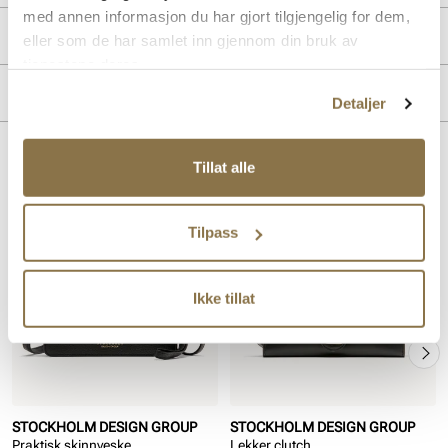
med annen informasjon du har gjort tilgjengelig for dem,
Produktdetaljer
eller som de har samlet inn gjennom din bruk av
tjenestene deres.
Overdel:
Skinn
Merke
Detaljer
Lignende produkter
Tillat alle
SALG
Tilpass
Ikke tillat
STOCKHOLM DESIGN GROUP
STOCKHOLM DESIGN GROUP
Praktisk skinnveske
Lekker clutch