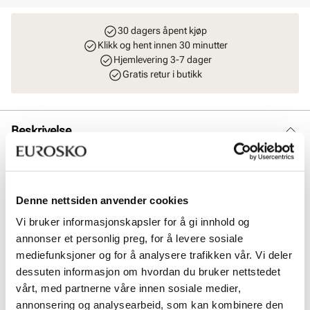
30 dagers åpent kjøp
Klikk og hent innen 30 minutter
Hjemlevering 3-7 dager
Gratis retur i butikk
Beskrivelse
Klassisk clutch veske i robust skinn med gulldetaljer fra Stockholm
Design Group. Praktisk og smart på innsiden med flere rom, i tillegg
til mange kortlommer og glidelåslomme. Praktisk lomme på
baksiden. Lukkes enkelt med en trykk/magnet knapp under lokket.
Denne nettsiden anvender cookies
Vesken har en avtagbar og justerbar skulderrem + en liten og
Vi bruker informasjonskapsler for å gi innhold og
praktisk rem som passer perfekt rundt håndleddet. Mål: L = 20,5 cm
H = 14 cm B = 6 cm.
annonser et personlig preg, for å levere sosiale
mediefunksjoner og for å analysere trafikken vår. Vi deler
dessuten informasjon om hvordan du bruker nettstedet
Art. nr
96753406
vårt, med partnerne våre innen sosiale medier,
Lev. art. nr
8983
annonsering og analysearbeid, som kan kombinere den