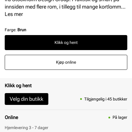
innsiden med flere rom, i tillegg til mange kortlommer
og glidelåslomme. Praktisk lomme på baksiden.
Les mer
Lukkes enkelt med en trykk/magnet knapp under
lokket. Vesken har en avtagbar og justerbar
Farge
:
Brun
skulderrem + en liten og praktisk rem som passer
Klikk og hent
perfekt rundt håndleddet. Mål: L = 20,5 cm H = 14 cm
B = 6 cm.
Kjøp online
Klikk og hent
Velg din butikk
Tilgjengelig i 45 butikker
Online
På lager
Hjemlevering 3 - 7 dager