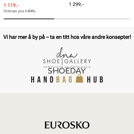
Pris
1 299,-
Rabattert
Ordinær
1 119,-
pris
pris
Ordinær pris
1 599,-
Pris
Pris
Vi har mer å by på – ta en titt hos våre andre konsepter!