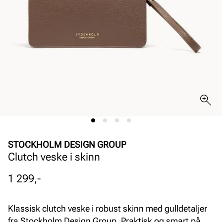
STOCKHOLM DESIGN GROUP
Clutch veske i skinn
Pris
1 299,-
Klassisk clutch veske i robust skinn med gulldetaljer
fra Stockholm Design Group. Praktisk og smart på