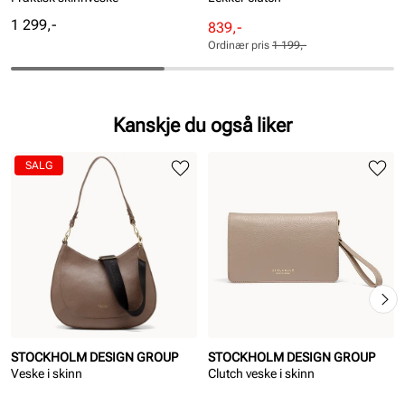
Pris
1 299,-
Rabattert
Ordinær
839,-
pris
pris
Ordinær pris
1 199,-
Pris
Pris
Kanskje du også liker
SALG
STOCKHOLM DESIGN GROUP
STOCKHOLM DESIGN GROUP
Veske i skinn
Clutch veske i skinn