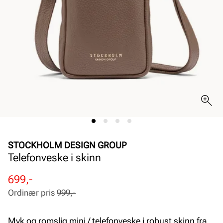
STOCKHOLM DESIGN GROUP
Telefonveske i skinn
Rabattert
Ordinær
699,-
pris
pris
Ordinær pris
999,-
Pris
Pris
Myk og romslig mini / telefonveske i robust skinn fra