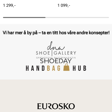
Pris
Pris
1 299,-
1 099,-
Vi har mer å by på – ta en titt hos våre andre konsepter!