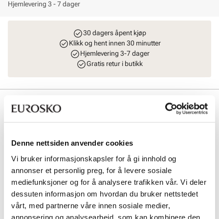
Hjemlevering 3 - 7 dager
30 dagers åpent kjøp
Klikk og hent innen 30 minutter
Hjemlevering 3-7 dager
Gratis retur i butikk
Beskrivelse
Myk og romslig mini / telefonveske i robust skinn fra Stockholm
Design Group. Her har du god plass til telefonen, kort, nøkler, pass
osv. Vesken har et stort rom på innsiden med to smarte kortlommer
Denne nettsiden anvender cookies
på siden. I tillegg har vesken en praktisk lomme i front. Justerbar og
Vi bruker informasjonskapsler for å gi innhold og
komfortabel skulderrem med gulldetaljer. L = 12 cm H = 19 cm B = 2
cm.
annonser et personlig preg, for å levere sosiale
mediefunksjoner og for å analysere trafikken vår. Vi deler
dessuten informasjon om hvordan du bruker nettstedet
Art. nr
96753403
vårt, med partnerne våre innen sosiale medier,
Lev. art. nr
8996
annonsering og analysearbeid, som kan kombinere den