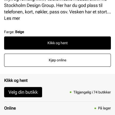
Stockholm Design Group. Her har du god plass til
telefonen, kort, nøkler, pass osv. Vesken har et stort
rom på innsiden med to smarte kortlommer på siden.
Les mer
I tillegg har vesken en praktisk lomme i front.
Justerbar og komfortabel skulderrem med
Farge
:
Beige
gulldetaljer. L = 12 cm H = 19 cm B = 2 cm.
Klikk og hent
Kjøp online
Klikk og hent
Velg din butikk
Tilgjengelig i 74 butikker
Online
På lager