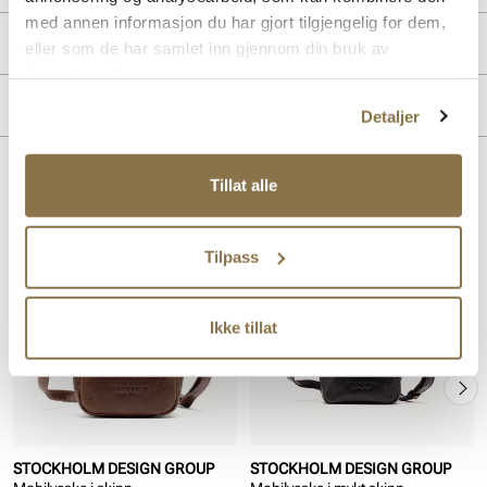
med annen informasjon du har gjort tilgjengelig for dem,
Produktdetaljer
eller som de har samlet inn gjennom din bruk av
tjenestene deres.
Overdel:
Skinn
Merke
Detaljer
Tillat alle
Lignende produkter
Tilpass
Ikke tillat
STOCKHOLM DESIGN GROUP
STOCKHOLM DESIGN GROUP