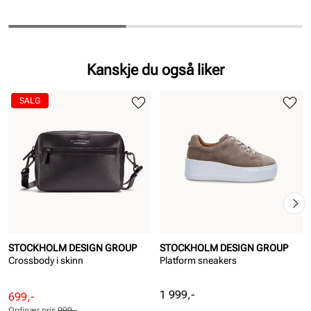
Kanskje du også liker
SALG
STOCKHOLM DESIGN GROUP
STOCKHOLM DESIGN GROUP
Crossbody i skinn
Platform sneakers
Pris
1 999,-
Rabattert
Ordinær
699,-
Ordinær pris
999,-