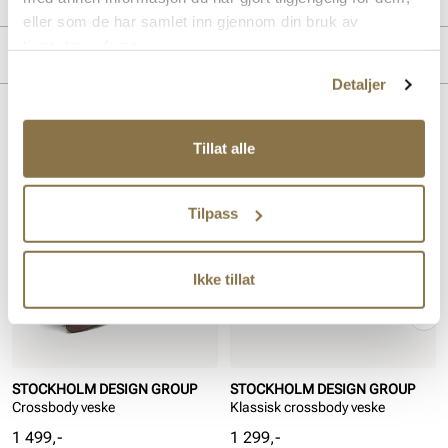
eller som de har samlet inn gjennom din bruk av
Overdel:
Semsket skinn, Skinn
tjenestene deres.
Merke
Detaljer
Lignende produkter
Tillat alle
Tilpass
Ikke tillat
STOCKHOLM DESIGN GROUP
STOCKHOLM DESIGN GROUP
Crossbody veske
Klassisk crossbody veske
Pris
Pris
1 499,-
1 299,-