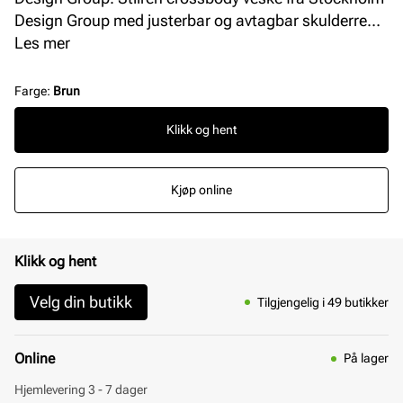
Design Group med justerbar og avtagbar skulderrem.
Vesken har et stort rom på innsiden med en praktisk
Les mer
glidelåslomme på siden. Modellen har i tillegg glatt
skinn på baksiden. Gulldetaljer. Mål: L = 23 cm, H =
Farge
:
Brun
18 cm, B = 1 cm.
Klikk og hent
Kjøp online
Klikk og hent
Velg din butikk
Tilgjengelig i 49 butikker
Online
På lager
Hjemlevering 3 - 7 dager