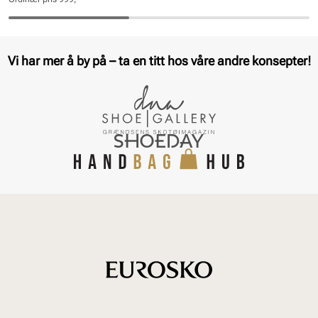
pris
pris
Pris
Pris
Vi har mer å by på – ta en titt hos våre andre konsepter!