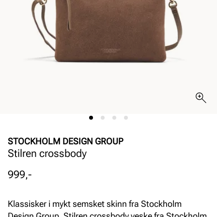
STOCKHOLM DESIGN GROUP
Stilren crossbody
Pris
999,-
Klassisker i mykt semsket skinn fra Stockholm
Design Group. Stilren crossbody veske fra Stockholm