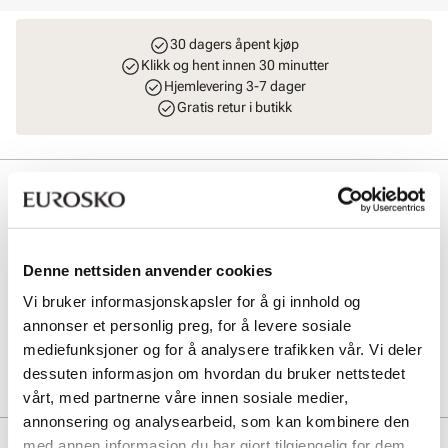
30 dagers åpent kjøp
Klikk og hent innen 30 minutter
Hjemlevering 3-7 dager
Gratis retur i butikk
Beskrivelse
Klassisker i mykt semsket skinn fra Stockholm Design Group. Stilren
crossbody veske fra Stockholm Design Group med justerbar og
avtagbar skulderrem. Vesken har et stort rom på innsiden med en
Denne nettsiden anvender cookies
praktisk glidelåslomme på siden. Modellen har i tillegg glatt skinn på
Vi bruker informasjonskapsler for å gi innhold og
baksiden. Gulldetaljer. Mål: L = 23 cm, H = 18 cm, B = 1 cm.
annonser et personlig preg, for å levere sosiale
mediefunksjoner og for å analysere trafikken vår. Vi deler
Art. nr
96253411
dessuten informasjon om hvordan du bruker nettstedet
Lev. art. nr
8002
vårt, med partnerne våre innen sosiale medier,
annonsering og analysearbeid, som kan kombinere den
Produktdetaljer
med annen informasjon du har gjort tilgjengelig for dem,