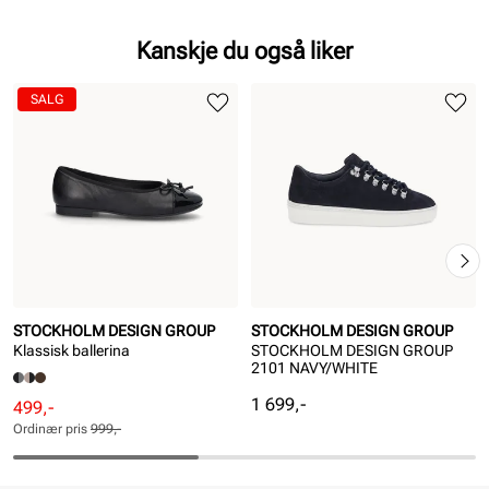
Kanskje du også liker
SALG
STOCKHOLM DESIGN GROUP
STOCKHOLM DESIGN GROUP
Klassisk ballerina
STOCKHOLM DESIGN GROUP
2101 NAVY/WHITE
Pris
1 699,-
Rabattert
Ordinær
499,-
pris
pris
Ordinær pris
999,-
Pris
Pris