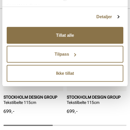
Merke
tjenestene deres.
Detaljer
Lignende produkter
Tillat alle
Tilpass
Ikke tillat
STOCKHOLM DESIGN GROUP
STOCKHOLM DESIGN GROUP
Tekstilbelte 115cm
Tekstilbelte 115cm
Pris
Pris
699,-
699,-