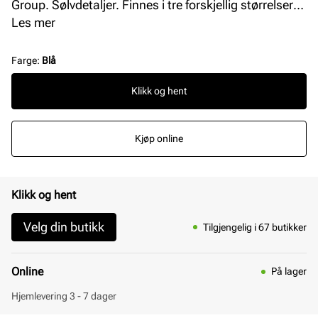
Group. Sølvdetaljer. Finnes i tre forskjellig størrelser:
95, 105 og 115 cm.
Les mer
Farge
:
Blå
Klikk og hent
Kjøp online
Klikk og hent
Velg din butikk
Tilgjengelig i 67 butikker
Online
På lager
Hjemlevering 3 - 7 dager