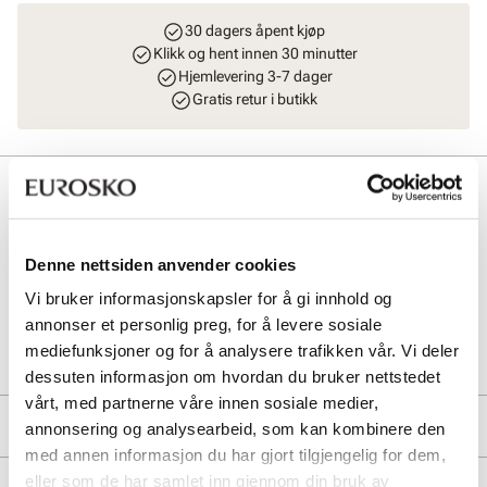
30 dagers åpent kjøp
Klikk og hent innen 30 minutter
Hjemlevering 3-7 dager
Gratis retur i butikk
Beskrivelse
Komfortabelt og klassisk flettet tekstilbelte med god elastikk og fine
skinndetaljer fra Stockholm Design Group. Sølvdetaljer. Finnes i tre
Denne nettsiden anvender cookies
forskjellig størrelser: 95, 105 og 115 cm.
Vi bruker informasjonskapsler for å gi innhold og
annonser et personlig preg, for å levere sosiale
Art. nr
93553403
mediefunksjoner og for å analysere trafikken vår. Vi deler
Lev. art. nr
8091
dessuten informasjon om hvordan du bruker nettstedet
vårt, med partnerne våre innen sosiale medier,
Produktdetaljer
annonsering og analysearbeid, som kan kombinere den
med annen informasjon du har gjort tilgjengelig for dem,
Overdel:
Skinn, Textil
eller som de har samlet inn gjennom din bruk av