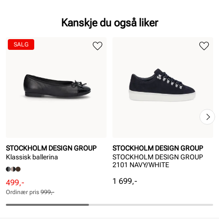
Kanskje du også liker
SALG
STOCKHOLM DESIGN GROUP
STOCKHOLM DESIGN GROUP
Klassisk ballerina
STOCKHOLM DESIGN GROUP
2101 NAVY/WHITE
Pris
1 699,-
Rabattert
Ordinær
499,-
pris
pris
Ordinær pris
999,-
Pris
Pris